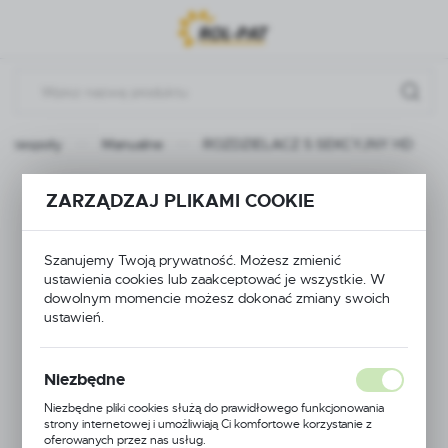
Przejdź do menu.
Przejdź do wyszukiwarki.
Przejdź do treści.
podzespoły
Manualne
ROZDZIELACZ 5 SEKCYJNY HD
ROZDZIELACZ 5
ZARZĄDZAJ PLIKAMI COOKIE
SEKCYJNY HD
Szanujemy Twoją prywatność. Możesz zmienić
ustawienia cookies lub zaakceptować je wszystkie. W
dowolnym momencie możesz dokonać zmiany swoich
ustawień.
Niezbędne
Niezbędne pliki cookies służą do prawidłowego funkcjonowania
strony internetowej i umożliwiają Ci komfortowe korzystanie z
oferowanych przez nas usług.