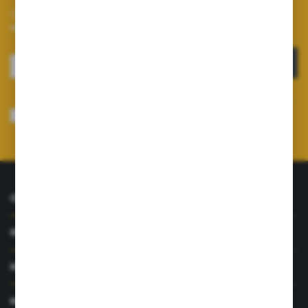
Zapisz się do newslettera na naszym sklepie internetowym i
otrzymuj informacje o nowościach i promocjach.
ZAPISZ SIĘ
Wyrażam zgodę na otrzymywanie drogą elektroniczną na wskazany przeze
mnie adres e-mail informacji dotyczących usług świadczonych przez
Administratora. Zgoda może zostać cofnięta w każdym czasie.
Polityka
prywatności
*
O NAS
INFORMACJE
MOJE KONTO
MASZ PYTANIE?