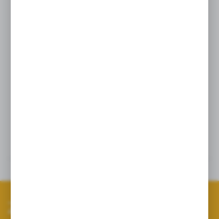
wyróżnia największa powierzchnia
filtrująca w porównaniu do innych
urządzeń tego typu. Dodatkowo,
zastosowaliśmy sito filtra ze stali
kwasoodpornej do wyboru w trzech
gęstościach – MESH 50, MESH 80
oraz MESH 100.
Szczegóły
Dane techniczne
Zapisz się do newslettera