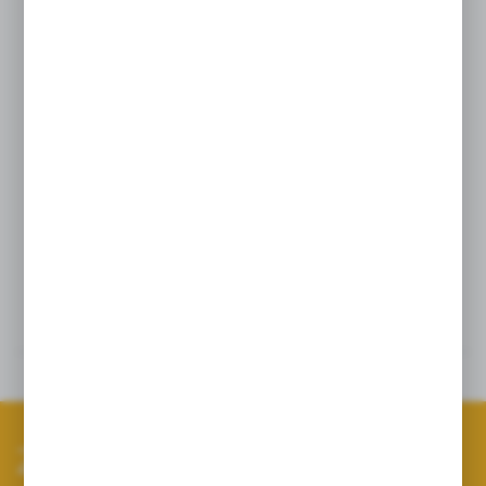
wyróżnia największa powierzchnia
filtrująca w porównaniu do innych
urządzeń tego typu. Dodatkowo,
zastosowaliśmy sito filtra ze stali
kwasoodpornej do wyboru w trzech
gęstościach – MESH 50, MESH 80
oraz MESH 100.
Szczegóły
Dane techniczne
Zapisz się do newslettera