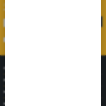
Zapisz się do newslettera na naszym sklepie internetowym i
otrzymuj informacje o nowościach i promocjach.
ZAPISZ SIĘ
Wyrażam zgodę na otrzymywanie drogą elektroniczną na wskazany przeze
mnie adres e-mail informacji dotyczących usług świadczonych przez
Administratora. Zgoda może zostać cofnięta w każdym czasie.
Polityka
prywatności
*
O NAS
INFORMACJE
MOJE KONTO
MASZ PYTANIE?