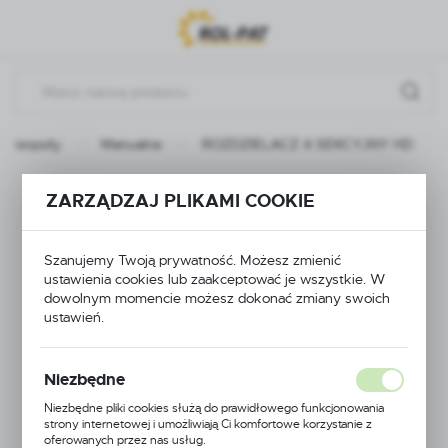
Przejdź do menu.
Przejdź do wyszukiwarki.
Przejdź do treści.
podzespoły
Manualne
ROZDZIELACZ 4 SEKCYJNY HD
ROZDZIELACZ 4
ZARZĄDZAJ PLIKAMI COOKIE
SEKCYJNY HD
Szanujemy Twoją prywatność. Możesz zmienić
ustawienia cookies lub zaakceptować je wszystkie. W
dowolnym momencie możesz dokonać zmiany swoich
ustawień.
Niezbędne
Niezbędne pliki cookies służą do prawidłowego funkcjonowania
strony internetowej i umożliwiają Ci komfortowe korzystanie z
oferowanych przez nas usług.