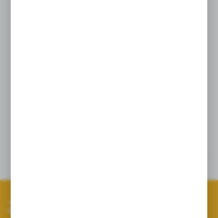
wyróżnia największa powierzchnia
filtrująca w porównaniu do innych
urządzeń tego typu. Dodatkowo,
zastosowaliśmy sito filtra ze stali
kwasoodpornej do wyboru w trzech
gęstościach – MESH 50, MESH 80
oraz MESH 100.
Szczegóły
Dane techniczne
Zapisz się do newslettera