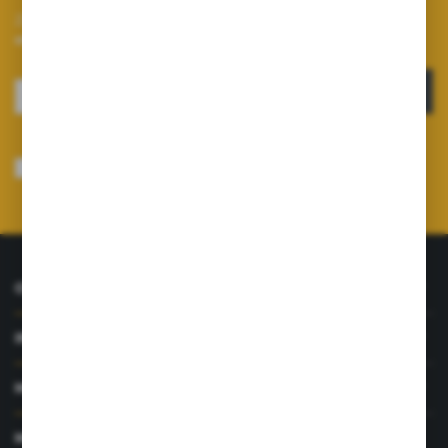
Zapisz się do newslettera na naszym sklepie internetowym i
otrzymuj informacje o nowościach i promocjach.
ZAPISZ SIĘ
Wyrażam zgodę na otrzymywanie drogą elektroniczną na wskazany przeze
mnie adres e-mail informacji dotyczących usług świadczonych przez
Administratora. Zgoda może zostać cofnięta w każdym czasie.
Polityka
prywatności
*
O NAS
INFORMACJE
MOJE KONTO
MASZ PYTANIE?