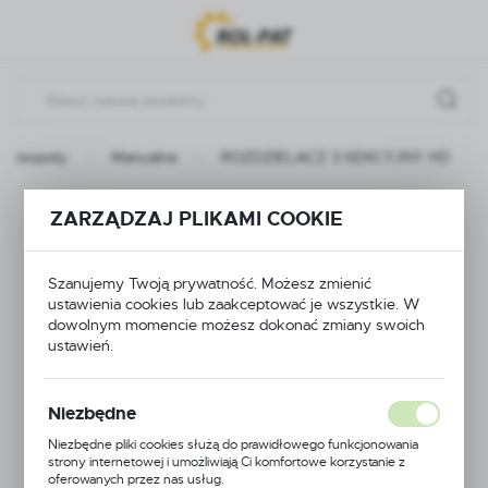
Przejdź do menu.
Przejdź do wyszukiwarki.
Przejdź do treści.
podzespoły
Manualne
ROZDZIELACZ 3 SEKCYJNY HD
ROZDZIELACZ 3
ZARZĄDZAJ PLIKAMI COOKIE
SEKCYJNY HD
Szanujemy Twoją prywatność. Możesz zmienić
ustawienia cookies lub zaakceptować je wszystkie. W
dowolnym momencie możesz dokonać zmiany swoich
ustawień.
Niezbędne
Niezbędne pliki cookies służą do prawidłowego funkcjonowania
strony internetowej i umożliwiają Ci komfortowe korzystanie z
oferowanych przez nas usług.