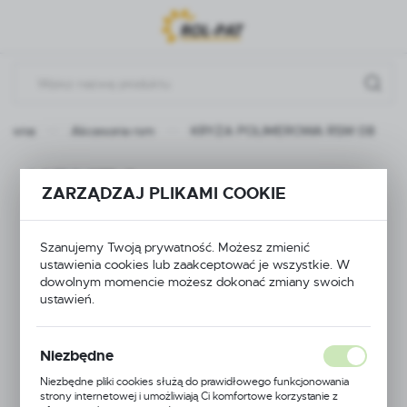
Przejdź do menu.
Przejdź do wyszukiwarki.
Przejdź do treści.
główna
Akcesoria rsm
KRYZA POLIMEROWA RSM 08
KRYZA
ZARZĄDZAJ PLIKAMI COOKIE
POLIMEROWA RSM
Szanujemy Twoją prywatność. Możesz zmienić
08
ustawienia cookies lub zaakceptować je wszystkie. W
dowolnym momencie możesz dokonać zmiany swoich
ustawień.
Niezbędne
Niezbędne pliki cookies służą do prawidłowego funkcjonowania
strony internetowej i umożliwiają Ci komfortowe korzystanie z