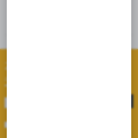
Szczegóły
Dane techniczne
Zapisz się do newslettera
Zapisz się do newslettera na naszym sklepie internetowym i
otrzymuj informacje o nowościach i promocjach.
ZAPISZ SIĘ
Wyrażam zgodę na otrzymywanie drogą elektroniczną na wskazany przeze
mnie adres e-mail informacji dotyczących usług świadczonych przez
Administratora. Zgoda może zostać cofnięta w każdym czasie.
Polityka
prywatności
*