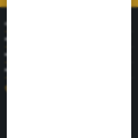
O NAS
INFORMACJE
MOJE KONTO
MASZ PYTANIE?
+48 726 422 197
sklep@rolpat.com.pl
Rogóźno 116
86-318 Rogóźno
FORMULARZ KONTAKTOWY