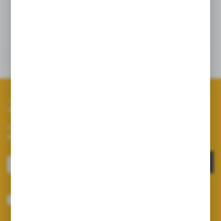
Szczegóły
Dane techniczne
Zapisz się do newslettera
Zapisz się do newslettera na naszym sklepie internetowym i
otrzymuj informacje o nowościach i promocjach.
ZAPISZ SIĘ
Wyrażam zgodę na otrzymywanie drogą elektroniczną na wskazany przeze
mnie adres e-mail informacji dotyczących usług świadczonych przez
Administratora. Zgoda może zostać cofnięta w każdym czasie.
Polityka
prywatności
*