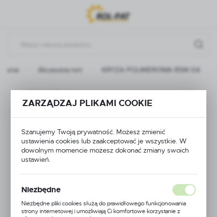
Przejdź do menu.
Przejdź do wyszukiwarki.
Przejdź do treści.
główna
Akcesoria rsm
KRYZA POLIMEROWA RSM 04
KRYZA
ZARZĄDZAJ PLIKAMI COOKIE
POLIMEROWA RSM
Szanujemy Twoją prywatność. Możesz zmienić
04
ustawienia cookies lub zaakceptować je wszystkie. W
dowolnym momencie możesz dokonać zmiany swoich
ustawień.
Niezbędne
Niezbędne pliki cookies służą do prawidłowego funkcjonowania
strony internetowej i umożliwiają Ci komfortowe korzystanie z