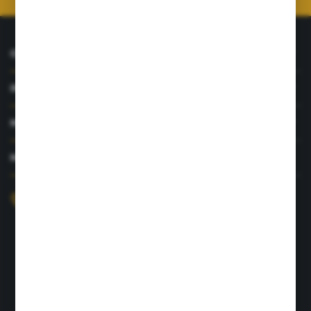
O NAS
INFORMACJE
MOJE KONTO
MASZ PYTANIE?
+48 726 422 197
sklep@rolpat.com.pl
Rogóźno 116
86-318 Rogóźno
FORMULARZ KONTAKTOWY