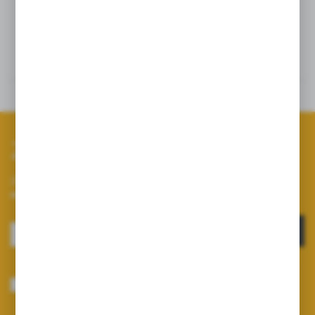
Szczegóły
Dane techniczne
Zapisz się do newslettera
Zapisz się do newslettera na naszym sklepie internetowym i
otrzymuj informacje o nowościach i promocjach.
ZAPISZ SIĘ
Wyrażam zgodę na otrzymywanie drogą elektroniczną na wskazany przeze
mnie adres e-mail informacji dotyczących usług świadczonych przez
Administratora. Zgoda może zostać cofnięta w każdym czasie.
Polityka
prywatności
*