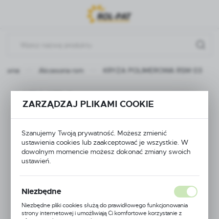
Przejdź do menu.
Przejdź do wyszukiwarki.
Przejdź do treści.
główna
Akcesoria rsm
KRYZA POLIMEROWA RSM 03
KRYZA
ZARZĄDZAJ PLIKAMI COOKIE
POLIMEROWA RSM
Szanujemy Twoją prywatność. Możesz zmienić
03
ustawienia cookies lub zaakceptować je wszystkie. W
dowolnym momencie możesz dokonać zmiany swoich
ustawień.
Niezbędne
Niezbędne pliki cookies służą do prawidłowego funkcjonowania
strony internetowej i umożliwiają Ci komfortowe korzystanie z