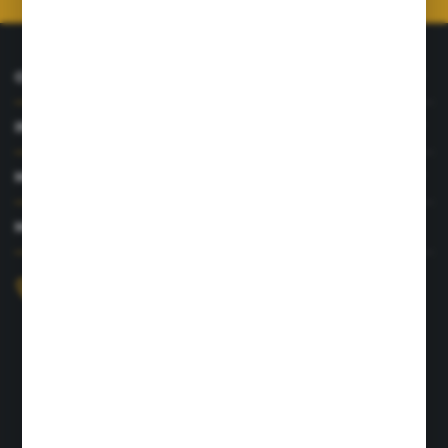
O NAS
INFORMACJE
MOJE KONTO
MASZ PYTANIE?
+48 726 422 197
sklep@rolpat.com.pl
Rogóźno 116
86-318 Rogóźno
FORMULARZ KONTAKTOWY