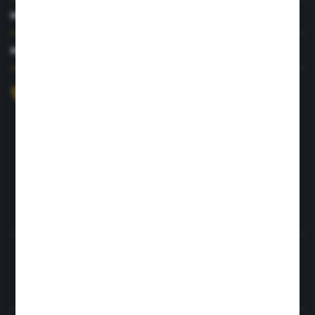
MOJE KONTO
MASZ PYTANIE?
+48 726 422 197
sklep@rolpat.com.pl
Rogóźno 116
86-318 Rogóźno
FORMULARZ KONTAKTOWY
Rozpocznij zwrot produktu:
ODSTĄP OD UMOWY TUTAJ