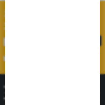
Zapisz się do newslettera
Zapisz się do newslettera na naszym sklepie internetowym i
otrzymuj informacje o nowościach i promocjach.
ZAPISZ SIĘ
Wyrażam zgodę na otrzymywanie drogą elektroniczną na wskazany przeze
mnie adres e-mail informacji dotyczących usług świadczonych przez
Administratora. Zgoda może zostać cofnięta w każdym czasie.
Polityka
prywatności
*
O NAS
INFORMACJE