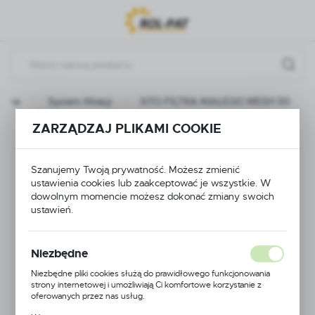
Przejdź do menu.
Przejdź do wyszukiwarki.
Przejdź do treści.
ówna
System filtracji
SITO FILTRA MAŁEGO MESH 50
ZARZĄDZAJ PLIKAMI COOKIE
SITO FILTRA
MAŁEGO MESH 50
Szanujemy Twoją prywatność. Możesz zmienić
ustawienia cookies lub zaakceptować je wszystkie. W
dowolnym momencie możesz dokonać zmiany swoich
ustawień.
Niezbędne
Niezbędne pliki cookies służą do prawidłowego funkcjonowania
strony internetowej i umożliwiają Ci komfortowe korzystanie z
oferowanych przez nas usług.
Pliki cookies odpowiadają na podejmowane przez Ciebie działania w