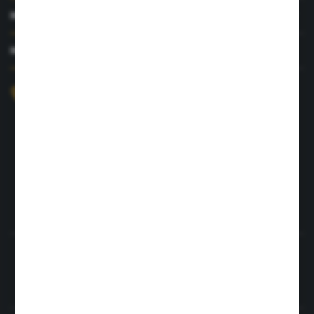
MOJE KONTO
MASZ PYTANIE?
+48 726 422 197
sklep@rolpat.com.pl
Rogóźno 116
86-318 Rogóźno
FORMULARZ KONTAKTOWY
Rozpocznij zwrot produktu:
ODSTĄP OD UMOWY TUTAJ