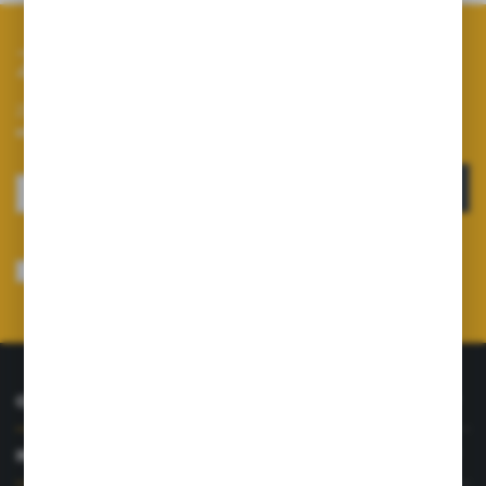
Zapisz się do newslettera
Zapisz się do newslettera na naszym sklepie internetowym i
otrzymuj informacje o nowościach i promocjach.
ZAPISZ SIĘ
Wyrażam zgodę na otrzymywanie drogą elektroniczną na wskazany przeze
mnie adres e-mail informacji dotyczących usług świadczonych przez
Administratora. Zgoda może zostać cofnięta w każdym czasie.
Polityka
prywatności
*
O NAS
INFORMACJE