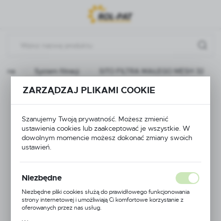
Przejdź do menu.
Przejdź do wyszukiwarki.
Przejdź do treści.
łówna
System filtracji
SITO FILTRA MAŁEGO MESH 32
ZARZĄDZAJ PLIKAMI COOKIE
SITO FILTRA
MAŁEGO MESH 32
Szanujemy Twoją prywatność. Możesz zmienić
ustawienia cookies lub zaakceptować je wszystkie. W
dowolnym momencie możesz dokonać zmiany swoich
ustawień.
Niezbędne
Niezbędne pliki cookies służą do prawidłowego funkcjonowania
strony internetowej i umożliwiają Ci komfortowe korzystanie z
oferowanych przez nas usług.
Pliki cookies odpowiadają na podejmowane przez Ciebie działania w