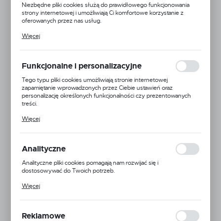
Niezbędne pliki cookies służą do prawidłowego funkcjonowania
strony internetowej i umożliwiają Ci komfortowe korzystanie z
oferowanych przez nas usług.
Pliki cookies odpowiadają na podejmowane przez Ciebie działania w
Więcej
celu m.in. dostosowania Twoich ustawień preferencji prywatności,
logowania czy wypełniania formularzy. Dzięki plikom cookies
strona, z której korzystasz, może działać bez zakłóceń.
Funkcjonalne i personalizacyjne
Tego typu pliki cookies umożliwiają stronie internetowej
zapamiętanie wprowadzonych przez Ciebie ustawień oraz
personalizację określonych funkcjonalności czy prezentowanych
treści.
Dzięki tym plikom cookies możemy zapewnić Ci większy komfort
Więcej
korzystania z funkcjonalności naszej strony poprzez dopasowanie
jej do Twoich indywidualnych preferencji. Wyrażenie zgody na
funkcjonalne i personalizacyjne pliki cookies gwarantuje dostępność
większej ilości funkcji na stronie.
Analityczne
Analityczne pliki cookies pomagają nam rozwijać się i
dostosowywać do Twoich potrzeb.
Mmat
Cookies analityczne pozwalają na uzyskanie informacji w zakresie
Więcej
wykorzystywania witryny internetowej, miejsca oraz częstotliwości,
24H
z jaką odwiedzane są nasze serwisy www. Dane pozwalają nam na
ocenę naszych serwisów internetowych pod względem ich
Dostępny
popularności wśród użytkowników. Zgromadzone informacje są
Reklamowe
przetwarzane w formie zanonimizowanej. Wyrażenie zgody na