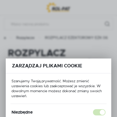
Przejdź do menu.
Przejdź do wyszukiwarki.
Przejdź do treści.
ówna
Rozpylacze
ROZPYLACZ EŻEKTOROWY EŻK 06
ROZPYLACZ
EŻEKTOROWY EŻK
ZARZĄDZAJ PLIKAMI COOKIE
06
Szanujemy Twoją prywatność. Możesz zmienić
ustawienia cookies lub zaakceptować je wszystkie. W
dowolnym momencie możesz dokonać zmiany swoich
ustawień.
Niezbędne