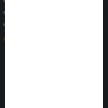
INFORMACJE
MOJE KONTO
MASZ PYTANIE?
+48 726 422 197
sklep@rolpat.com.pl
Rogóźno 116
86-318 Rogóźno
FORMULARZ KONTAKTOWY
Rozpocznij zwrot produktu:
ODSTĄP OD UMOWY TUTAJ