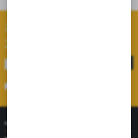
Dane techniczne
Zapisz się do newslettera
Zapisz się do newslettera na naszym sklepie internetowym i
otrzymuj informacje o nowościach i promocjach.
ZAPISZ SIĘ
Wyrażam zgodę na otrzymywanie drogą elektroniczną na wskazany przeze
mnie adres e-mail informacji dotyczących usług świadczonych przez
Administratora. Zgoda może zostać cofnięta w każdym czasie.
Polityka
prywatności
*
O NAS