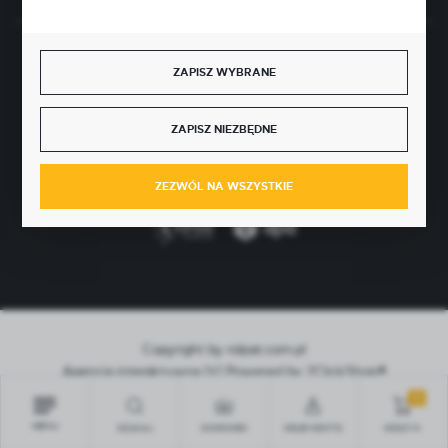
BEZPIECZNE PŁATNOŚCI
ZAPISZ WYBRANE
ZAPISZ NIEZBĘDNE
SZYBKA DOSTAWA
ZEZWÓL NA WSZYSTKIE
Copyright by rolpat.com.pl
Agencja interaktywna
[ti]
Powered by
2ClickShop®
0
MENU
SZUKAJ
SCHOWEK
MOJE KONTO
KOSZYK