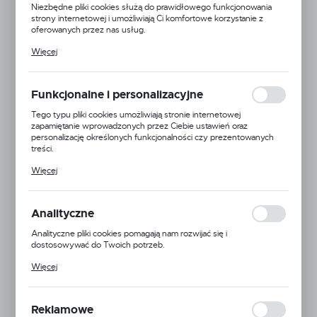
Niezbędne pliki cookies służą do prawidłowego funkcjonowania
strony internetowej i umożliwiają Ci komfortowe korzystanie z
oferowanych przez nas usług.
Pliki cookies odpowiadają na podejmowane przez Ciebie działania w
Więcej
celu m.in. dostosowania Twoich ustawień preferencji prywatności,
logowania czy wypełniania formularzy. Dzięki plikom cookies
strona, z której korzystasz, może działać bez zakłóceń.
Funkcjonalne i personalizacyjne
Tego typu pliki cookies umożliwiają stronie internetowej
zapamiętanie wprowadzonych przez Ciebie ustawień oraz
personalizację określonych funkcjonalności czy prezentowanych
treści.
Dzięki tym plikom cookies możemy zapewnić Ci większy komfort
Więcej
korzystania z funkcjonalności naszej strony poprzez dopasowanie
jej do Twoich indywidualnych preferencji. Wyrażenie zgody na
funkcjonalne i personalizacyjne pliki cookies gwarantuje dostępność
większej ilości funkcji na stronie.
Analityczne
Analityczne pliki cookies pomagają nam rozwijać się i
dostosowywać do Twoich potrzeb.
Mmat
Cookies analityczne pozwalają na uzyskanie informacji w zakresie
Więcej
wykorzystywania witryny internetowej, miejsca oraz częstotliwości,
24H
z jaką odwiedzane są nasze serwisy www. Dane pozwalają nam na
ocenę naszych serwisów internetowych pod względem ich
Dostępny
popularności wśród użytkowników. Zgromadzone informacje są
Reklamowe
przetwarzane w formie zanonimizowanej. Wyrażenie zgody na