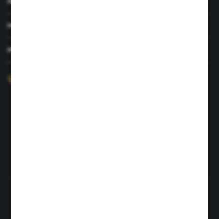
INFORMACJE
MOJE KONTO
MASZ PYTANIE?
+48 726 422 197
sklep@rolpat.com.pl
Rogóźno 116
86-318 Rogóźno
FORMULARZ KONTAKTOWY
Rozpocznij zwrot produktu:
ODSTĄP OD UMOWY TUTAJ