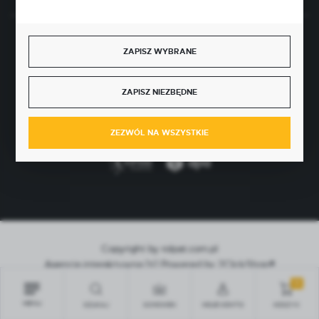
BEZPIECZNE PŁATNOŚCI
ZAPISZ WYBRANE
ZAPISZ NIEZBĘDNE
SZYBKA DOSTAWA
ZEZWÓL NA WSZYSTKIE
Copyright by rolpat.com.pl
Agencja interaktywna
[ti]
Powered by
2ClickShop®
0
MENU
SZUKAJ
SCHOWEK
MOJE KONTO
KOSZYK