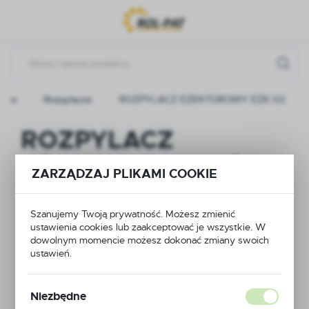
Przejdź do menu.
Przejdź do wyszukiwarki.
Przejdź do treści.
ówna
Rozpylacze
ROZPYLACZ EŻEKTOROWY EŻK 02
ROZPYLACZ
EŻEKTOROWY EŻK
ZARZĄDZAJ PLIKAMI COOKIE
02
Szanujemy Twoją prywatność. Możesz zmienić
ustawienia cookies lub zaakceptować je wszystkie. W
dowolnym momencie możesz dokonać zmiany swoich
ustawień.
Niezbędne