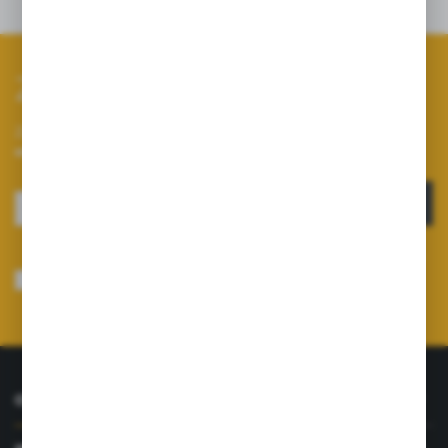
Dane techniczne
Zapisz się do newslettera
Zapisz się do newslettera na naszym sklepie internetowym i
otrzymuj informacje o nowościach i promocjach.
ZAPISZ SIĘ
Wyrażam zgodę na otrzymywanie drogą elektroniczną na wskazany przeze
mnie adres e-mail informacji dotyczących usług świadczonych przez
Administratora. Zgoda może zostać cofnięta w każdym czasie.
Polityka
prywatności
*
O NAS