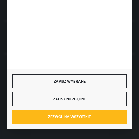
Rozpocznij zwrot produktu:
ODSTĄP OD UMOWY TUTAJ
BEZPIECZNE PŁATNOŚCI
ZAPISZ WYBRANE
ZAPISZ NIEZBĘDNE
SZYBKA DOSTAWA
ZEZWÓL NA WSZYSTKIE