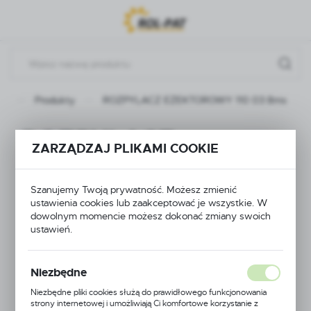
Przejdź do menu.
Przejdź do wyszukiwarki.
Przejdź do treści.
na
Produkty
ROZPYLACZ EŻEKTOROWY 110 03 8ms
ROZPYLACZ
ZARZĄDZAJ PLIKAMI COOKIE
EŻEKTOROWY 110
Szanujemy Twoją prywatność. Możesz zmienić
03 8ms
ustawienia cookies lub zaakceptować je wszystkie. W
dowolnym momencie możesz dokonać zmiany swoich
ustawień.
Niezbędne
Niezbędne pliki cookies służą do prawidłowego funkcjonowania
strony internetowej i umożliwiają Ci komfortowe korzystanie z