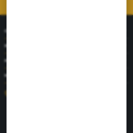
prywatności
*
O NAS
INFORMACJE
MOJE KONTO
MASZ PYTANIE?
+48 726 422 197
sklep@rolpat.com.pl
Rogóźno 116
86-318 Rogóźno
FORMULARZ KONTAKTOWY