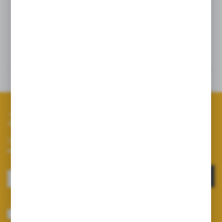
Szczegóły
Dane techniczne
Zapisz się do newslettera
Zapisz się do newslettera na naszym sklepie internetowym i
otrzymuj informacje o nowościach i promocjach.
ZAPISZ SIĘ
Wyrażam zgodę na otrzymywanie drogą elektroniczną na wskazany przeze
mnie adres e-mail informacji dotyczących usług świadczonych przez
Administratora. Zgoda może zostać cofnięta w każdym czasie.
Polityka