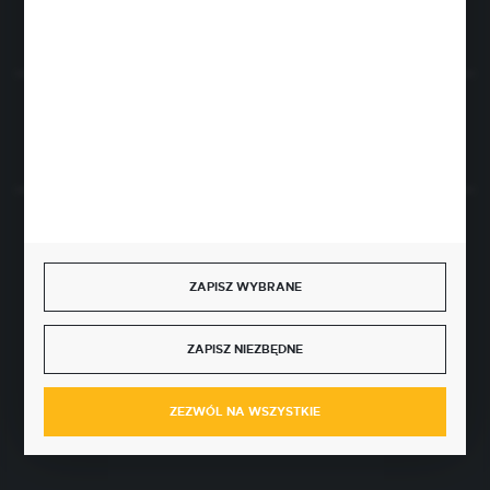
Rozpocznij zwrot produktu:
ODSTĄP OD UMOWY TUTAJ
BEZPIECZNE PŁATNOŚCI
ZAPISZ WYBRANE
ZAPISZ NIEZBĘDNE
SZYBKA DOSTAWA
ZEZWÓL NA WSZYSTKIE