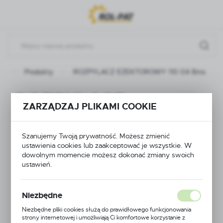
Przejdź do menu.
Przejdź do wyszukiwarki.
Przejdź do treści.
na
Produkty
ROZPYLACZ EŻEKTOROWY 110 04 8ms
ROZPYLACZ
ZARZĄDZAJ PLIKAMI COOKIE
EŻEKTOROWY 110
Szanujemy Twoją prywatność. Możesz zmienić
04 8ms
ustawienia cookies lub zaakceptować je wszystkie. W
dowolnym momencie możesz dokonać zmiany swoich
ustawień.
Niezbędne
Niezbędne pliki cookies służą do prawidłowego funkcjonowania
strony internetowej i umożliwiają Ci komfortowe korzystanie z