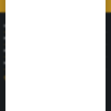
prywatności
*
O NAS
INFORMACJE
MOJE KONTO
MASZ PYTANIE?
+48 726 422 197
sklep@rolpat.com.pl
Rogóźno 116
86-318 Rogóźno
FORMULARZ KONTAKTOWY