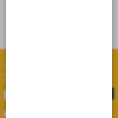
Szczegóły
Dane techniczne
Zapisz się do newslettera
Zapisz się do newslettera na naszym sklepie internetowym i
otrzymuj informacje o nowościach i promocjach.
ZAPISZ SIĘ
Wyrażam zgodę na otrzymywanie drogą elektroniczną na wskazany przeze
mnie adres e-mail informacji dotyczących usług świadczonych przez
Administratora. Zgoda może zostać cofnięta w każdym czasie.
Polityka