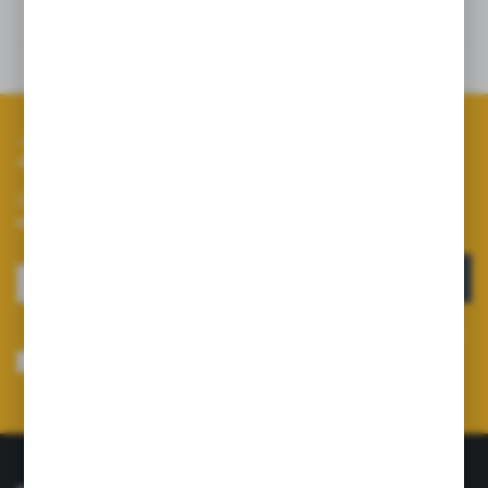
Szczegóły
Dane techniczne
Zapisz się do newslettera
Zapisz się do newslettera na naszym sklepie internetowym i
otrzymuj informacje o nowościach i promocjach.
ZAPISZ SIĘ
Wyrażam zgodę na otrzymywanie drogą elektroniczną na wskazany przeze
mnie adres e-mail informacji dotyczących usług świadczonych przez
Administratora. Zgoda może zostać cofnięta w każdym czasie.
Polityka
prywatności
*