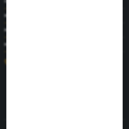
O NAS
INFORMACJE
MOJE KONTO
MASZ PYTANIE?
+48 726 422 197
sklep@rolpat.com.pl
Rogóźno 116
86-318 Rogóźno
FORMULARZ KONTAKTOWY