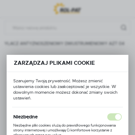
Przejdź do menu.
Przejdź do wyszukiwarki.
Przejdź do treści.
ZPYLACZ ANTYZNOSZENIOWY DWUSTRUMIENIOWY AZT 04
ROZPYLACZ
ZARZĄDZAJ PLIKAMI COOKIE
ANTYZNOSZENIOWY
Szanujemy Twoją prywatność. Możesz zmienić
DWUSTRUMIENIOWY
ustawienia cookies lub zaakceptować je wszystkie. W
dowolnym momencie możesz dokonać zmiany swoich
AZT 04
ustawień.
Niezbędne
Niezbędne pliki cookies służą do prawidłowego funkcjonowania
strony internetowej i umożliwiają Ci komfortowe korzystanie z
oferowanych przez nas usług.