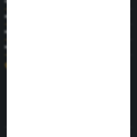
O NAS
INFORMACJE
MOJE KONTO
MASZ PYTANIE?
+48 726 422 197
sklep@rolpat.com.pl
Rogóźno 116
86-318 Rogóźno
FORMULARZ KONTAKTOWY