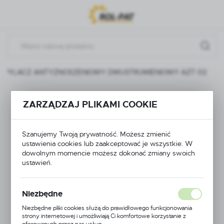
Przejdź do menu.
Przejdź do wyszukiwarki.
Przejdź do treści.
ZPYLACZ ANTYZNOSZENIOWY DWUSTRUMIENIOWY AZT 02
ROZPYLACZ
ZARZĄDZAJ PLIKAMI COOKIE
ANTYZNOSZENIOWY
Szanujemy Twoją prywatność. Możesz zmienić
DWUSTRUMIENIOWY
ustawienia cookies lub zaakceptować je wszystkie. W
dowolnym momencie możesz dokonać zmiany swoich
AZT 02
ustawień.
Niezbędne
Niezbędne pliki cookies służą do prawidłowego funkcjonowania
strony internetowej i umożliwiają Ci komfortowe korzystanie z
oferowanych przez nas usług.