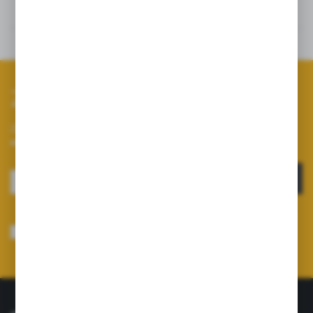
Szczegóły
Dane techniczne
Zapisz się do newslettera
Zapisz się do newslettera na naszym sklepie internetowym i
otrzymuj informacje o nowościach i promocjach.
ZAPISZ SIĘ
Wyrażam zgodę na otrzymywanie drogą elektroniczną na wskazany przeze
mnie adres e-mail informacji dotyczących usług świadczonych przez
Administratora. Zgoda może zostać cofnięta w każdym czasie.
Polityka
prywatności
*