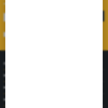
otrzymuj informacje o nowościach i promocjach.
ZAPISZ SIĘ
Wyrażam zgodę na otrzymywanie drogą elektroniczną na wskazany przeze
mnie adres e-mail informacji dotyczących usług świadczonych przez
Administratora. Zgoda może zostać cofnięta w każdym czasie.
Polityka
prywatności
*
O NAS
INFORMACJE
MOJE KONTO
MASZ PYTANIE?