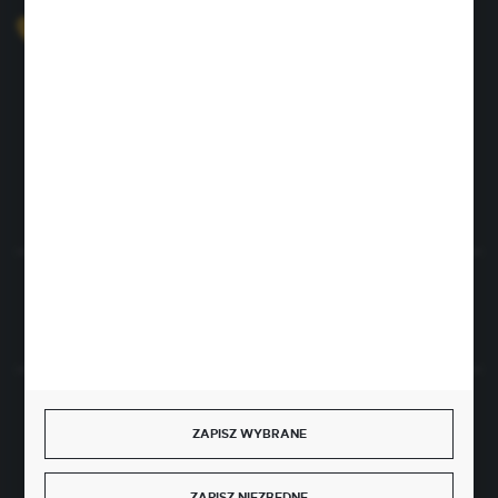
+48 726 422 197
sklep@rolpat.com.pl
Rogóźno 116
86-318 Rogóźno
FORMULARZ KONTAKTOWY
Rozpocznij zwrot produktu:
ODSTĄP OD UMOWY TUTAJ
BEZPIECZNE PŁATNOŚCI
ZAPISZ WYBRANE
ZAPISZ NIEZBĘDNE