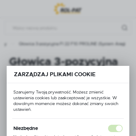
Przejdź do menu.
Przejdź do wyszukiwarki.
Przejdź do treści.
ukty
Głowica 3-pozycyjna FI 22 F10 PROLINE (System Arag)
Głowica 3-pozycyjna
FI 22 F10 PROLINE
ZARZĄDZAJ PLIKAMI COOKIE
(System Arag)
Szanujemy Twoją prywatność. Możesz zmienić
ustawienia cookies lub zaakceptować je wszystkie. W
dowolnym momencie możesz dokonać zmiany swoich
ustawień.
Niezbędne