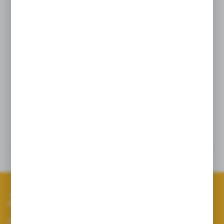
Cena odnosi się do kompletnej głowicy
widocznej na zdjęciu w skład której wchodzą:
1x Rozpylacz eżektorowy AP0311008MS
(niebieski), 1x Rozpylacz płaskostrumieniowy
uniwersalny AP12004 (czerwony), 1x
Rozpylacz płaskostrumieniowy uniwersalny
AP12002 (żółty)
Szczegóły
Dane techniczne
Zapisz się do newslettera
Zapisz się do newslettera na naszym sklepie internetowym i