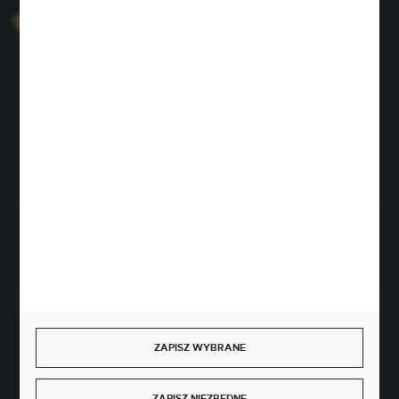
+48 726 422 197
sklep@rolpat.com.pl
Rogóźno 116
86-318 Rogóźno
FORMULARZ KONTAKTOWY
Rozpocznij zwrot produktu:
ODSTĄP OD UMOWY TUTAJ
BEZPIECZNE PŁATNOŚCI
ZAPISZ WYBRANE
ZAPISZ NIEZBĘDNE