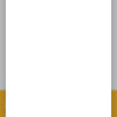
Cena odnosi się do kompletnej głowicy
widocznej na zdjęciu w skład której wchodzą:
1x Rozpylacz eżektorowy AP0311008MS
(niebieski), 1x Rozpylacz płaskostrumieniowy
uniwersalny AP12004 (czerwony), 1x
Rozpylacz płaskostrumieniowy uniwersalny
AP12002 (żółty)
Szczegóły
Dane techniczne
Zapisz się do newslettera
Zapisz się do newslettera na naszym sklepie internetowym i