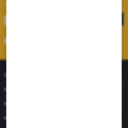
otrzymuj informacje o nowościach i promocjach.
ZAPISZ SIĘ
Wyrażam zgodę na otrzymywanie drogą elektroniczną na wskazany przeze
mnie adres e-mail informacji dotyczących usług świadczonych przez
Administratora. Zgoda może zostać cofnięta w każdym czasie.
Polityka
prywatności
*
O NAS
INFORMACJE
MOJE KONTO
MASZ PYTANIE?