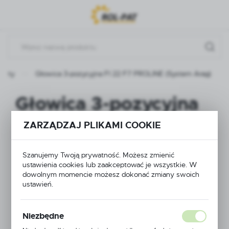
Przejdź do menu.
Przejdź do wyszukiwarki.
Przejdź do treści.
ukty
Głowica 3-pozycyjna FI 22 F7 PROLINE (System Arag)
Głowica 3-pozycyjna
FI 22 F7 PROLINE
ZARZĄDZAJ PLIKAMI COOKIE
(System Arag)
Szanujemy Twoją prywatność. Możesz zmienić
ustawienia cookies lub zaakceptować je wszystkie. W
dowolnym momencie możesz dokonać zmiany swoich
ustawień.
Niezbędne