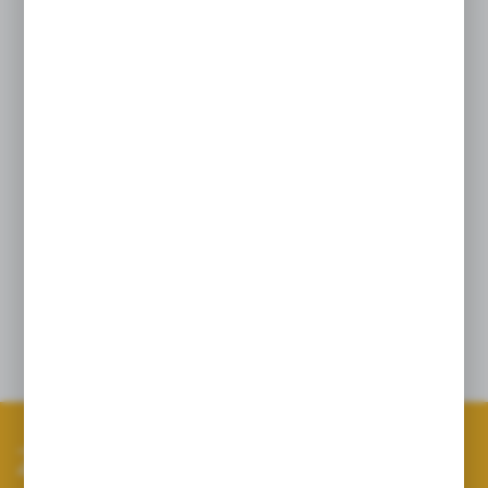
Czyszczenie sita bez ryzyka uszkodzenia;
Sito filtra wykonane ze stali nierdzewnej
zgrzewane plazmowo mesh* 50x0,2
pozwala na długotrwałą eksploatację;
Bardzo prosty w obsłudze.
W standardzie sito mesh 50 (niebieskie)
Dane techniczne
Zapisz się do newslettera