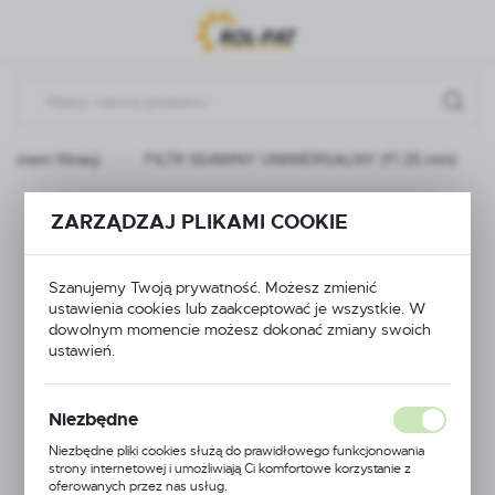
Przejdź do menu.
Przejdź do wyszukiwarki.
Przejdź do treści.
System filtracji
FILTR SSAWNY UNIWERSALNY (FI 25 mm)
FILTR SSAWNY
ZARZĄDZAJ PLIKAMI COOKIE
UNIWERSALNY (FI
Szanujemy Twoją prywatność. Możesz zmienić
25 mm)
ustawienia cookies lub zaakceptować je wszystkie. W
dowolnym momencie możesz dokonać zmiany swoich
ustawień.
Niezbędne
Niezbędne pliki cookies służą do prawidłowego funkcjonowania
strony internetowej i umożliwiają Ci komfortowe korzystanie z
oferowanych przez nas usług.