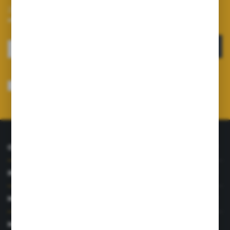
Zapisz się do newslettera na naszym sklepie internetowym i
otrzymuj informacje o nowościach i promocjach.
ZAPISZ SIĘ
Wyrażam zgodę na otrzymywanie drogą elektroniczną na wskazany przeze
mnie adres e-mail informacji dotyczących usług świadczonych przez
Administratora. Zgoda może zostać cofnięta w każdym czasie.
Polityka
prywatności
*
O NAS
INFORMACJE
MOJE KONTO
MASZ PYTANIE?