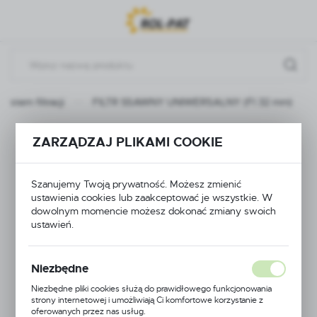
Przejdź do menu.
Przejdź do wyszukiwarki.
Przejdź do treści.
System filtracji
FILTR SSAWNY UNIWERSALNY (FI 32 mm)
FILTR SSAWNY
ZARZĄDZAJ PLIKAMI COOKIE
UNIWERSALNY (FI
Szanujemy Twoją prywatność. Możesz zmienić
32 mm)
ustawienia cookies lub zaakceptować je wszystkie. W
dowolnym momencie możesz dokonać zmiany swoich
ustawień.
Niezbędne
Niezbędne pliki cookies służą do prawidłowego funkcjonowania
strony internetowej i umożliwiają Ci komfortowe korzystanie z
oferowanych przez nas usług.