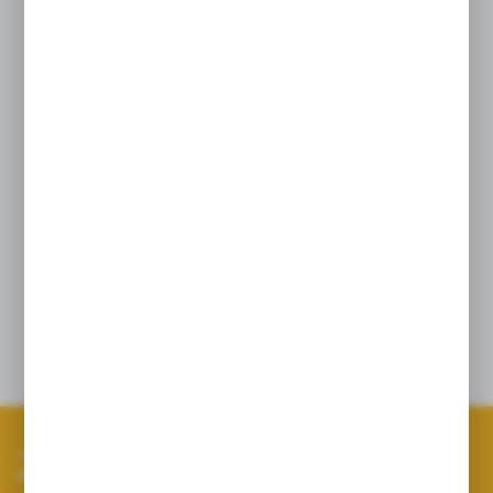
Czyszczenie sita bez ryzyka uszkodzenia;
Sito filtra wykonane ze stali nierdzewnej
zgrzewane plazmowo mesh* 50x0,2
pozwala na długotrwałą eksploatację;
Bardzo prosty w obsłudze.
W standardzie sito mesh 50 (niebieskie)
Dane techniczne
Zapisz się do newslettera