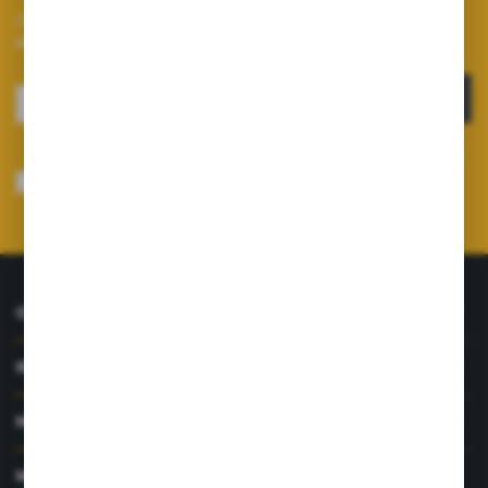
Zapisz się do newslettera na naszym sklepie internetowym i
otrzymuj informacje o nowościach i promocjach.
ZAPISZ SIĘ
Wyrażam zgodę na otrzymywanie drogą elektroniczną na wskazany przeze
mnie adres e-mail informacji dotyczących usług świadczonych przez
Administratora. Zgoda może zostać cofnięta w każdym czasie.
Polityka
prywatności
*
O NAS
INFORMACJE
MOJE KONTO
MASZ PYTANIE?