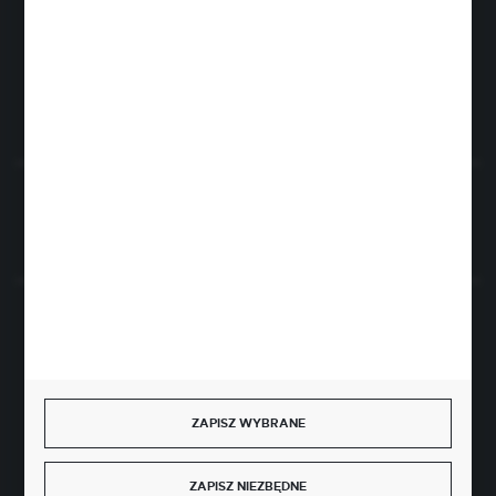
Rogóźno 116
86-318 Rogóźno
FORMULARZ KONTAKTOWY
Rozpocznij zwrot produktu:
ODSTĄP OD UMOWY TUTAJ
BEZPIECZNE PŁATNOŚCI
ZAPISZ WYBRANE
SZYBKA DOSTAWA
ZAPISZ NIEZBĘDNE