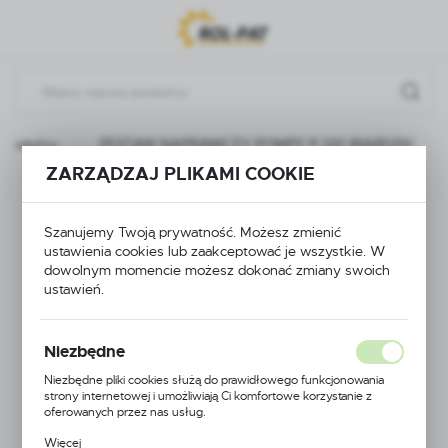
Przejdź do menu.
Przejdź do wyszukiwarki.
Przejdź do treści.
Produkty
ZESTAW NAPRAWCZY POMPY P-120 BIARDZKI
ZARZĄDZAJ PLIKAMI COOKIE
ZESTAW
NAPRAWCZY POMPY
Szanujemy Twoją prywatność. Możesz zmienić
ustawienia cookies lub zaakceptować je wszystkie. W
dowolnym momencie możesz dokonać zmiany swoich
P-120 BIARDZKI
ustawień.
Niezbędne
Niezbędne pliki cookies służą do prawidłowego funkcjonowania
strony internetowej i umożliwiają Ci komfortowe korzystanie z
oferowanych przez nas usług.
Pliki cookies odpowiadają na podejmowane przez Ciebie działania w
Więcej