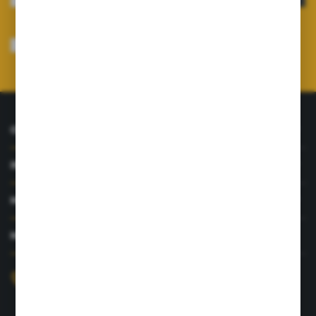
Wyrażam zgodę na otrzymywanie drogą elektroniczną na wskazany przeze
mnie adres e-mail informacji dotyczących usług świadczonych przez
Administratora. Zgoda może zostać cofnięta w każdym czasie.
Polityka
prywatności
*
O NAS
INFORMACJE
MOJE KONTO
MASZ PYTANIE?
+48 726 422 197
sklep@rolpat.com.pl