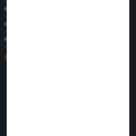
INFORMACJE
MOJE KONTO
MASZ PYTANIE?
+48 726 422 197
sklep@rolpat.com.pl
Rogóźno 116
86-318 Rogóźno
FORMULARZ KONTAKTOWY
Rozpocznij zwrot produktu:
ODSTĄP OD UMOWY TUTAJ