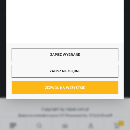
BEZPIECZNE PŁATNOŚCI
ZAPISZ WYBRANE
SZYBKA DOSTAWA
ZAPISZ NIEZBĘDNE
ZEZWÓL NA WSZYSTKIE
Copyright by rolpat.com.pl
Agencja interaktywna
[ti]
Powered by
2ClickShop®
0