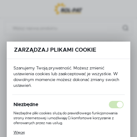
Przejdź do menu.
Przejdź do wyszukiwarki.
Przejdź do treści.
a
Rozdzielacze i podzespoły
ZAWÓR ROZDZIELACZA
ZARZĄDZAJ PLIKAMI COOKIE
ZAWÓR
Szanujemy Twoją prywatność. Możesz zmienić
ROZDZIELACZA
ustawienia cookies lub zaakceptować je wszystkie. W
dowolnym momencie możesz dokonać zmiany swoich
ustawień.
Niezbędne
Niezbędne pliki cookies służą do prawidłowego funkcjonowania
strony internetowej i umożliwiają Ci komfortowe korzystanie z
oferowanych przez nas usług.
Pliki cookies odpowiadają na podejmowane przez Ciebie działania w
Więcej
celu m.in. dostosowania Twoich ustawień preferencji prywatności,