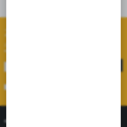
Zapisz się do newslettera
Zapisz się do newslettera na naszym sklepie internetowym i
otrzymuj informacje o nowościach i promocjach.
ZAPISZ SIĘ
Wyrażam zgodę na otrzymywanie drogą elektroniczną na wskazany przeze
mnie adres e-mail informacji dotyczących usług świadczonych przez
Administratora. Zgoda może zostać cofnięta w każdym czasie.
Polityka
prywatności
*
O NAS