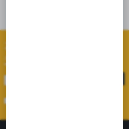
kompletny typu Pilmet.
Zapisz się do newslettera
Zapisz się do newslettera na naszym sklepie internetowym i
otrzymuj informacje o nowościach i promocjach.
ZAPISZ SIĘ
Wyrażam zgodę na otrzymywanie drogą elektroniczną na wskazany przeze
mnie adres e-mail informacji dotyczących usług świadczonych przez
Administratora. Zgoda może zostać cofnięta w każdym czasie.
Polityka
prywatności
*