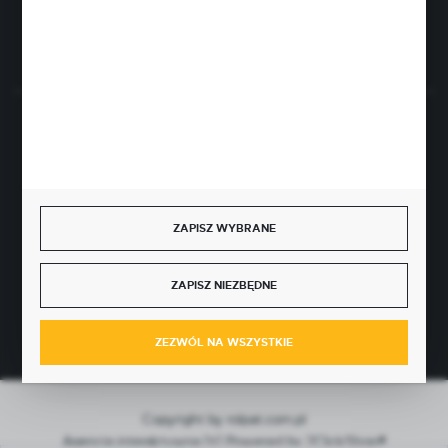
Rozpocznij zwrot produktu:
ODSTĄP OD UMOWY TUTAJ
BEZPIECZNE PŁATNOŚCI
ZAPISZ WYBRANE
SZYBKA DOSTAWA
ZAPISZ NIEZBĘDNE
ZEZWÓL NA WSZYSTKIE
Copyright by rolpat.com.pl
Agencja interaktywna
[ti]
Powered by
2ClickShop®