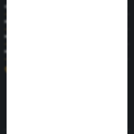
O NAS
INFORMACJE
MOJE KONTO
MASZ PYTANIE?
+48 726 422 197
sklep@rolpat.com.pl
Rogóźno 116
86-318 Rogóźno
FORMULARZ KONTAKTOWY