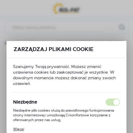
Przejdź do menu.
Przejdź do wyszukiwarki.
Przejdź do treści.
ozdzielacze i podzespoły
ZAWÓR ROZDZIELACZA PILMET
ZARZĄDZAJ PLIKAMI COOKIE
ZAWÓR
Szanujemy Twoją prywatność. Możesz zmienić
ROZDZIELACZA
ustawienia cookies lub zaakceptować je wszystkie. W
dowolnym momencie możesz dokonać zmiany swoich
PILMET
ustawień.
Niezbędne
Niezbędne pliki cookies służą do prawidłowego funkcjonowania
strony internetowej i umożliwiają Ci komfortowe korzystanie z
oferowanych przez nas usług.
Pliki cookies odpowiadają na podejmowane przez Ciebie działania w
Więcej
celu m.in. dostosowania Twoich ustawień preferencji prywatności,