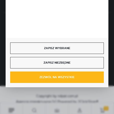
BEZPIECZNE PŁATNOŚCI
ZAPISZ WYBRANE
SZYBKA DOSTAWA
ZAPISZ NIEZBĘDNE
ZEZWÓL NA WSZYSTKIE
Copyright by rolpat.com.pl
Agencja interaktywna
[ti]
Powered by
2ClickShop®
0