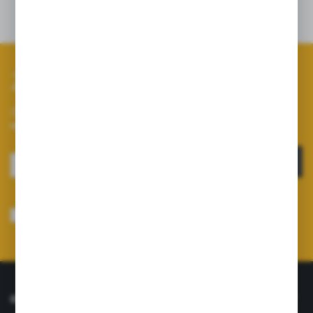
Zapisz się do newslettera
Zapisz się do newslettera na naszym sklepie internetowym i
otrzymuj informacje o nowościach i promocjach.
ZAPISZ SIĘ
Wyrażam zgodę na otrzymywanie drogą elektroniczną na wskazany przeze
mnie adres e-mail informacji dotyczących usług świadczonych przez
Administratora. Zgoda może zostać cofnięta w każdym czasie.
Polityka
prywatności
*
O NAS