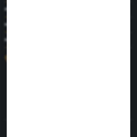
INFORMACJE
MOJE KONTO
MASZ PYTANIE?
+48 726 422 197
sklep@rolpat.com.pl
Rogóźno 116
86-318 Rogóźno
FORMULARZ KONTAKTOWY
Rozpocznij zwrot produktu:
ODSTĄP OD UMOWY TUTAJ