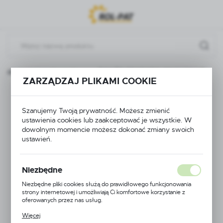
Przejdź do menu.
Przejdź do wyszukiwarki.
Przejdź do treści.
ozdzielacze i podzespoły
ZAWÓR PROPORCJONALNY HD
ZARZĄDZAJ PLIKAMI COOKIE
ZAWÓR
Szanujemy Twoją prywatność. Możesz zmienić
PROPORCJONALNY
ustawienia cookies lub zaakceptować je wszystkie. W
dowolnym momencie możesz dokonać zmiany swoich
HD
ustawień.
Niezbędne
Niezbędne pliki cookies służą do prawidłowego funkcjonowania
strony internetowej i umożliwiają Ci komfortowe korzystanie z
oferowanych przez nas usług.
Pliki cookies odpowiadają na podejmowane przez Ciebie działania w
Więcej
celu m.in. dostosowania Twoich ustawień preferencji prywatności,