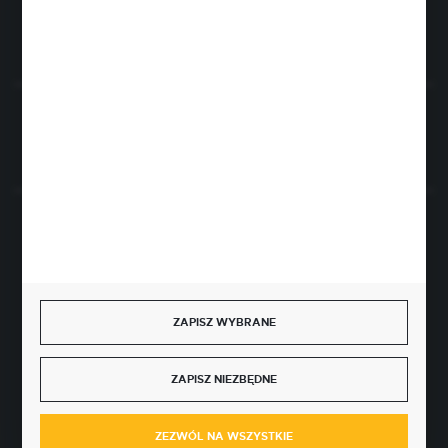
FORMULARZ KONTAKTOWY
Rozpocznij zwrot produktu:
ODSTĄP OD UMOWY TUTAJ
BEZPIECZNE PŁATNOŚCI
ZAPISZ WYBRANE
SZYBKA DOSTAWA
ZAPISZ NIEZBĘDNE
ZEZWÓL NA WSZYSTKIE