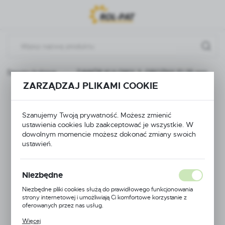
Przejdź do menu.
Przejdź do wyszukiwarki.
Przejdź do treści.
Zawory kulowe
ZAWÓR KULOWY 3 -DROŻNY FI 25 mm
ZARZĄDZAJ PLIKAMI COOKIE
ZAWÓR KULOWY 3 -
Szanujemy Twoją prywatność. Możesz zmienić
DROŻNY FI 25 mm
ustawienia cookies lub zaakceptować je wszystkie. W
dowolnym momencie możesz dokonać zmiany swoich
ustawień.
Niezbędne
Niezbędne pliki cookies służą do prawidłowego funkcjonowania
strony internetowej i umożliwiają Ci komfortowe korzystanie z
oferowanych przez nas usług.
Pliki cookies odpowiadają na podejmowane przez Ciebie działania w
Więcej
celu m.in. dostosowania Twoich ustawień preferencji prywatności,