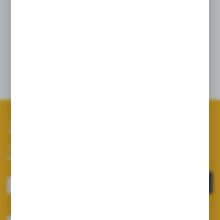
- Montaż do elementów konstrukcyjnych
opryskiwacza;
- Występuje z kolanami ø 25 lub ø 32;
- Wtyczka prosta ma średnicę 32 i nie ma
możliwości zamiany na 2
5.
Zapisz się do newslettera
Zapisz się do newslettera na naszym sklepie internetowym i
otrzymuj informacje o nowościach i promocjach.
ZAPISZ SIĘ
Wyrażam zgodę na otrzymywanie drogą elektroniczną na wskazany przeze
mnie adres e-mail informacji dotyczących usług świadczonych przez