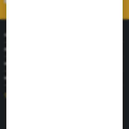
Administratora. Zgoda może zostać cofnięta w każdym czasie.
Polityka
prywatności
*
O NAS
INFORMACJE
MOJE KONTO
MASZ PYTANIE?
+48 726 422 197
sklep@rolpat.com.pl
Rogóźno 116
86-318 Rogóźno