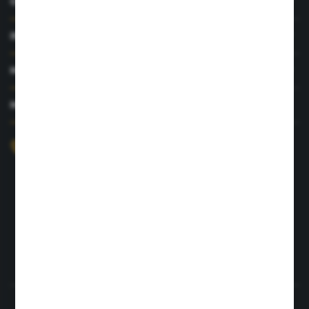
O NAS
INFORMACJE
MOJE KONTO
MASZ PYTANIE?
+48 726 422 197
sklep@rolpat.com.pl
Rogóźno 116
86-318 Rogóźno
FORMULARZ KONTAKTOWY