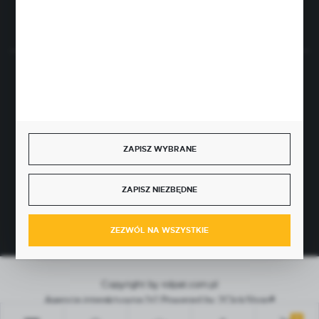
Rozpocznij zwrot produktu:
ODSTĄP OD UMOWY TUTAJ
BEZPIECZNE PŁATNOŚCI
ZAPISZ WYBRANE
SZYBKA DOSTAWA
ZAPISZ NIEZBĘDNE
ZEZWÓL NA WSZYSTKIE
Copyright by rolpat.com.pl
Agencja interaktywna
[ti]
Powered by
2ClickShop®
0