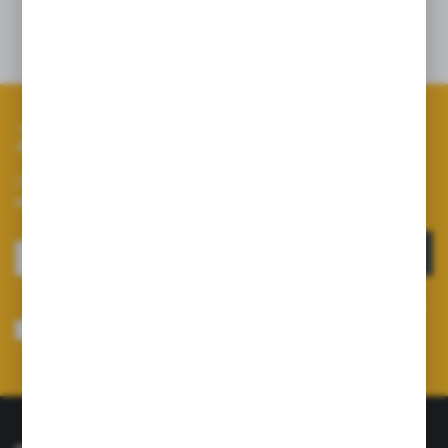
Zapisz się do newslettera
Zapisz się do newslettera na naszym sklepie internetowym i
otrzymuj informacje o nowościach i promocjach.
ZAPISZ SIĘ
Wyrażam zgodę na otrzymywanie drogą elektroniczną na wskazany przeze
mnie adres e-mail informacji dotyczących usług świadczonych przez
Administratora. Zgoda może zostać cofnięta w każdym czasie.
Polityka
prywatności
*