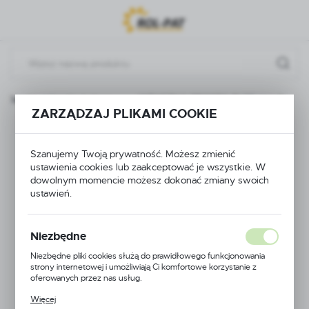
Przejdź do menu.
Przejdź do wyszukiwarki.
Przejdź do treści.
Złączki, nakrętki, kolana
WTYCZKA PROSTA FI 20 mm 1''
ZARZĄDZAJ PLIKAMI COOKIE
WTYCZKA PROSTA
Szanujemy Twoją prywatność. Możesz zmienić
FI 20 mm 1''
ustawienia cookies lub zaakceptować je wszystkie. W
dowolnym momencie możesz dokonać zmiany swoich
ustawień.
Niezbędne
Niezbędne pliki cookies służą do prawidłowego funkcjonowania
strony internetowej i umożliwiają Ci komfortowe korzystanie z
oferowanych przez nas usług.
Pliki cookies odpowiadają na podejmowane przez Ciebie działania w
Więcej
celu m.in. dostosowania Twoich ustawień preferencji prywatności,