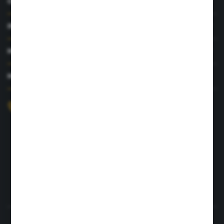
O NAS
INFORMACJE
MOJE KONTO
MASZ PYTANIE?
+48 726 422 197
sklep@rolpat.com.pl
Rogóźno 116
86-318 Rogóźno
FORMULARZ KONTAKTOWY