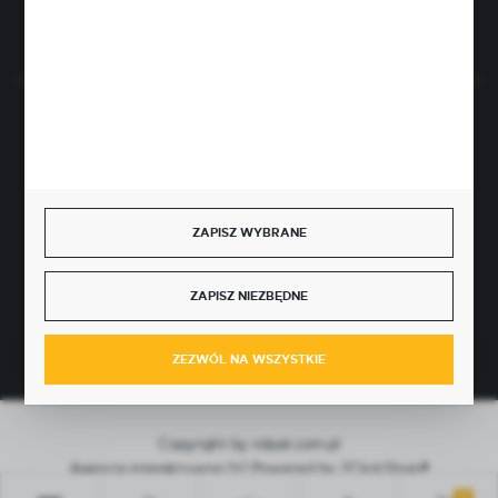
Rozpocznij zwrot produktu:
ODSTĄP OD UMOWY TUTAJ
BEZPIECZNE PŁATNOŚCI
ZAPISZ WYBRANE
SZYBKA DOSTAWA
ZAPISZ NIEZBĘDNE
ZEZWÓL NA WSZYSTKIE
Copyright by rolpat.com.pl
Agencja interaktywna
[ti]
Powered by
2ClickShop®
0