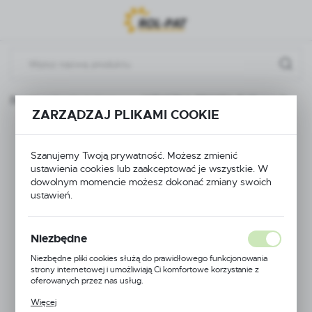
Przejdź do menu.
Przejdź do wyszukiwarki.
Przejdź do treści.
Złączki, nakrętki, kolana
WTYCZKA PROSTA FI 16 mm 1''
ZARZĄDZAJ PLIKAMI COOKIE
WTYCZKA PROSTA
Szanujemy Twoją prywatność. Możesz zmienić
FI 16 mm 1''
ustawienia cookies lub zaakceptować je wszystkie. W
dowolnym momencie możesz dokonać zmiany swoich
ustawień.
Niezbędne
Niezbędne pliki cookies służą do prawidłowego funkcjonowania
strony internetowej i umożliwiają Ci komfortowe korzystanie z
oferowanych przez nas usług.
Pliki cookies odpowiadają na podejmowane przez Ciebie działania w
Więcej
celu m.in. dostosowania Twoich ustawień preferencji prywatności,