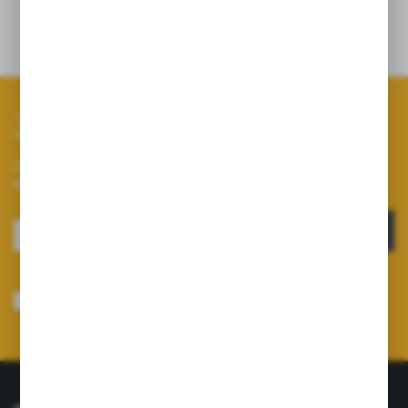
Zapisz się do newslettera
Zapisz się do newslettera na naszym sklepie internetowym i
otrzymuj informacje o nowościach i promocjach.
ZAPISZ SIĘ
Wyrażam zgodę na otrzymywanie drogą elektroniczną na wskazany przeze
mnie adres e-mail informacji dotyczących usług świadczonych przez
Administratora. Zgoda może zostać cofnięta w każdym czasie.
Polityka
prywatności
*