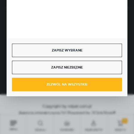
BEZPIECZNE PŁATNOŚCI
ZAPISZ WYBRANE
SZYBKA DOSTAWA
ZAPISZ NIEZBĘDNE
ZEZWÓL NA WSZYSTKIE
Copyright by rolpat.com.pl
Agencja interaktywna
[ti]
Powered by
2ClickShop®
0
MENU
SZUKAJ
SCHOWEK
MOJE KONTO
KOSZYK