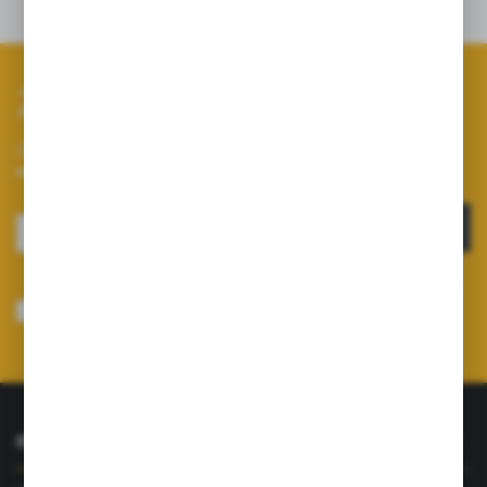
Zapisz się do newslettera
Zapisz się do newslettera na naszym sklepie internetowym i
otrzymuj informacje o nowościach i promocjach.
ZAPISZ SIĘ
Wyrażam zgodę na otrzymywanie drogą elektroniczną na wskazany przeze
mnie adres e-mail informacji dotyczących usług świadczonych przez
Administratora. Zgoda może zostać cofnięta w każdym czasie.
Polityka
prywatności
*
O NAS