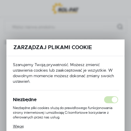
Przejdź do menu.
Przejdź do wyszukiwarki.
Przejdź do treści.
Części do pomp
WLEW OLEJU POMPY P-120 BIARDZKI
ZARZĄDZAJ PLIKAMI COOKIE
WLEW OLEJU
Szanujemy Twoją prywatność. Możesz zmienić
POMPY P-120
ustawienia cookies lub zaakceptować je wszystkie. W
dowolnym momencie możesz dokonać zmiany swoich
BIARDZKI
ustawień.
Niezbędne
Niezbędne pliki cookies służą do prawidłowego funkcjonowania
strony internetowej i umożliwiają Ci komfortowe korzystanie z
oferowanych przez nas usług.
Pliki cookies odpowiadają na podejmowane przez Ciebie działania w
Więcej
celu m.in. dostosowania Twoich ustawień preferencji prywatności,