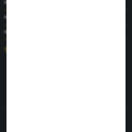
INFORMACJE
MOJE KONTO
MASZ PYTANIE?
+48 726 422 197
sklep@rolpat.com.pl
Rogóźno 116
86-318 Rogóźno
FORMULARZ KONTAKTOWY
Rozpocznij zwrot produktu:
ODSTĄP OD UMOWY TUTAJ