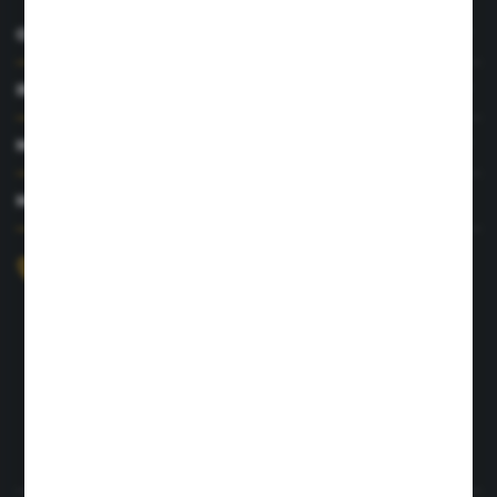
O NAS
INFORMACJE
MOJE KONTO
MASZ PYTANIE?
+48 726 422 197
sklep@rolpat.com.pl
Rogóźno 116
86-318 Rogóźno
FORMULARZ KONTAKTOWY