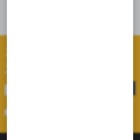
Szczegóły
Zapisz się do newslettera
Zapisz się do newslettera na naszym sklepie internetowym i
otrzymuj informacje o nowościach i promocjach.
ZAPISZ SIĘ
Wyrażam zgodę na otrzymywanie drogą elektroniczną na wskazany przeze
mnie adres e-mail informacji dotyczących usług świadczonych przez
Administratora. Zgoda może zostać cofnięta w każdym czasie.
Polityka
prywatności
*