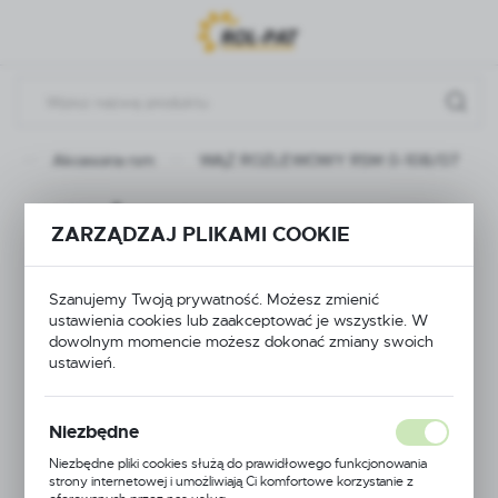
Przejdź do menu.
Przejdź do wyszukiwarki.
Przejdź do treści.
a
Akcesoria rsm
WĄŻ ROZLEWOWY RSM 0-108/07
WĄŻ ROZLEWOWY
ZARZĄDZAJ PLIKAMI COOKIE
RSM 0-108/07
Szanujemy Twoją prywatność. Możesz zmienić
ustawienia cookies lub zaakceptować je wszystkie. W
dowolnym momencie możesz dokonać zmiany swoich
ustawień.
Niezbędne
Niezbędne pliki cookies służą do prawidłowego funkcjonowania
strony internetowej i umożliwiają Ci komfortowe korzystanie z