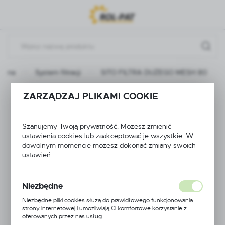
Przejdź do menu.
Przejdź do wyszukiwarki.
Przejdź do treści.
łówna
System filtracji
SITO FILTRA DUŻEGO MESH 80
SITO FILTRA DUŻEGO
ZARZĄDZAJ PLIKAMI COOKIE
MESH 80
Szanujemy Twoją prywatność. Możesz zmienić
ustawienia cookies lub zaakceptować je wszystkie. W
dowolnym momencie możesz dokonać zmiany swoich
ustawień.
Niezbędne
Niezbędne pliki cookies służą do prawidłowego funkcjonowania
strony internetowej i umożliwiają Ci komfortowe korzystanie z
oferowanych przez nas usług.