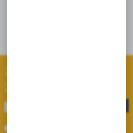
*mesh oznacza liczbę oczek na długości 1''
Dane techniczne
Zapisz się do newslettera
Zapisz się do newslettera na naszym sklepie internetowym i
otrzymuj informacje o nowościach i promocjach.
ZAPISZ SIĘ
Wyrażam zgodę na otrzymywanie drogą elektroniczną na wskazany przeze
mnie adres e-mail informacji dotyczących usług świadczonych przez
Administratora. Zgoda może zostać cofnięta w każdym czasie.
Polityka