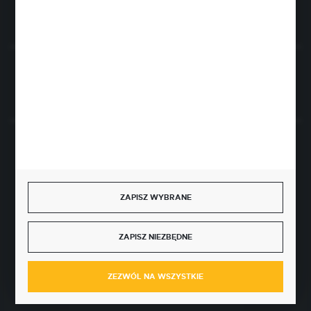
Rozpocznij zwrot produktu:
ODSTĄP OD UMOWY TUTAJ
BEZPIECZNE PŁATNOŚCI
ZAPISZ WYBRANE
SZYBKA DOSTAWA
ZAPISZ NIEZBĘDNE
ZEZWÓL NA WSZYSTKIE