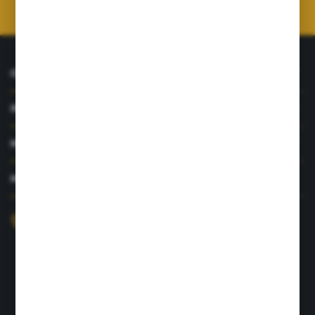
prywatności
*
O NAS
INFORMACJE
MOJE KONTO
MASZ PYTANIE?
+48 726 422 197
sklep@rolpat.com.pl
Rogóźno 116
86-318 Rogóźno
FORMULARZ KONTAKTOWY