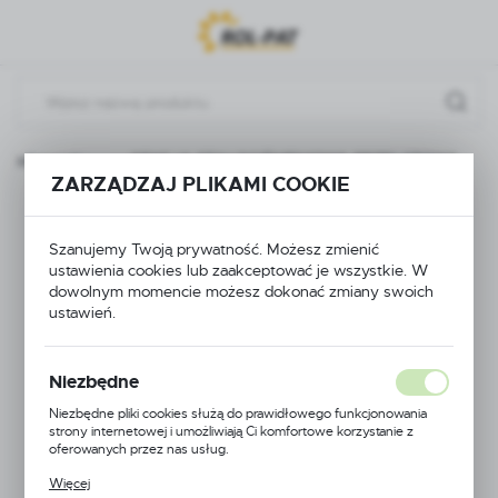
Przejdź do menu.
Przejdź do wyszukiwarki.
Przejdź do treści.
i podzespoły
SEKCJA STAŁOCIŚNIENIOWA PRZELOTOWA
ZARZĄDZAJ PLIKAMI COOKIE
SEKCJA
Szanujemy Twoją prywatność. Możesz zmienić
STAŁOCIŚNIENIOWA
ustawienia cookies lub zaakceptować je wszystkie. W
dowolnym momencie możesz dokonać zmiany swoich
PRZELOTOWA
ustawień.
Niezbędne
Niezbędne pliki cookies służą do prawidłowego funkcjonowania
strony internetowej i umożliwiają Ci komfortowe korzystanie z
oferowanych przez nas usług.
Pliki cookies odpowiadają na podejmowane przez Ciebie działania w
Więcej
celu m.in. dostosowania Twoich ustawień preferencji prywatności,