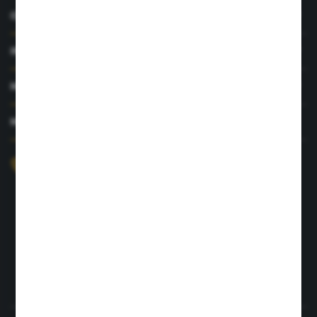
O NAS
INFORMACJE
MOJE KONTO
MASZ PYTANIE?
+48 726 422 197
sklep@rolpat.com.pl
Rogóźno 116
86-318 Rogóźno
FORMULARZ KONTAKTOWY