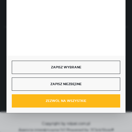
Rozpocznij zwrot produktu:
ODSTĄP OD UMOWY TUTAJ
BEZPIECZNE PŁATNOŚCI
ZAPISZ WYBRANE
SZYBKA DOSTAWA
ZAPISZ NIEZBĘDNE
ZEZWÓL NA WSZYSTKIE
Copyright by rolpat.com.pl
Agencja interaktywna
[ti]
Powered by
2ClickShop®