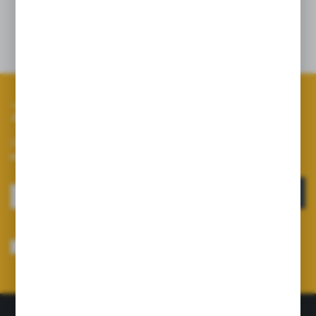
(stałociśnieniowa z gwintem).
Zapisz się do newslettera
Zapisz się do newslettera na naszym sklepie internetowym i
otrzymuj informacje o nowościach i promocjach.
ZAPISZ SIĘ
Wyrażam zgodę na otrzymywanie drogą elektroniczną na wskazany przeze
mnie adres e-mail informacji dotyczących usług świadczonych przez
Administratora. Zgoda może zostać cofnięta w każdym czasie.
Polityka
prywatności
*