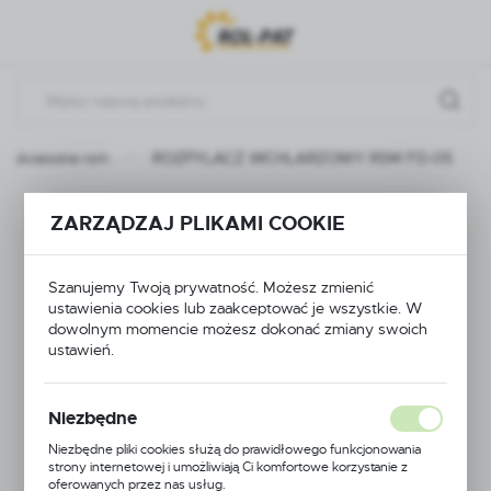
Przejdź do menu.
Przejdź do wyszukiwarki.
Przejdź do treści.
Akcesoria rsm
ROZPYLACZ WCHLARZOWY RSM FD-05
ROZPYLACZ
ZARZĄDZAJ PLIKAMI COOKIE
WCHLARZOWY RSM
Szanujemy Twoją prywatność. Możesz zmienić
FD-05
ustawienia cookies lub zaakceptować je wszystkie. W
dowolnym momencie możesz dokonać zmiany swoich
ustawień.
Niezbędne
Niezbędne pliki cookies służą do prawidłowego funkcjonowania
strony internetowej i umożliwiają Ci komfortowe korzystanie z
oferowanych przez nas usług.