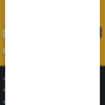
Zapisz się do newslettera
Zapisz się do newslettera na naszym sklepie internetowym i
otrzymuj informacje o nowościach i promocjach.
ZAPISZ SIĘ
Wyrażam zgodę na otrzymywanie drogą elektroniczną na wskazany przeze
mnie adres e-mail informacji dotyczących usług świadczonych przez
Administratora. Zgoda może zostać cofnięta w każdym czasie.
Polityka
prywatności
*
O NAS
INFORMACJE
MOJE KONTO