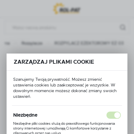
Przejdź do menu.
Przejdź do wyszukiwarki.
Przejdź do treści.
łówna
Rozpylacze
ROZPYLACZ EŻEKTOROWY EŻ 03
ROZPYLACZ
ZARZĄDZAJ PLIKAMI COOKIE
EŻEKTOROWY EŻ 03
Szanujemy Twoją prywatność. Możesz zmienić
ustawienia cookies lub zaakceptować je wszystkie. W
dowolnym momencie możesz dokonać zmiany swoich
ustawień.
Niezbędne
Niezbędne pliki cookies służą do prawidłowego funkcjonowania
strony internetowej i umożliwiają Ci komfortowe korzystanie z
oferowanych przez nas usług.