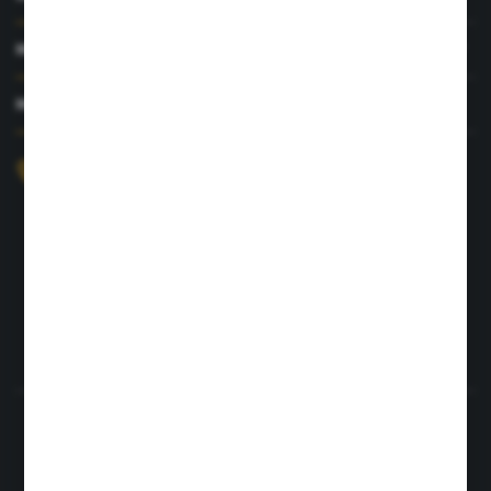
MOJE KONTO
MASZ PYTANIE?
+48 726 422 197
sklep@rolpat.com.pl
Rogóźno 116
86-318 Rogóźno
FORMULARZ KONTAKTOWY
Rozpocznij zwrot produktu:
ODSTĄP OD UMOWY TUTAJ