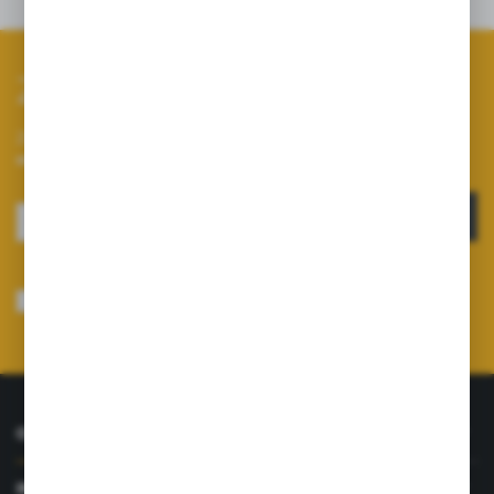
Szczegóły
Zapisz się do newslettera
Zapisz się do newslettera na naszym sklepie internetowym i
otrzymuj informacje o nowościach i promocjach.
ZAPISZ SIĘ
Wyrażam zgodę na otrzymywanie drogą elektroniczną na wskazany przeze
mnie adres e-mail informacji dotyczących usług świadczonych przez
Administratora. Zgoda może zostać cofnięta w każdym czasie.
Polityka
prywatności
*
O NAS
INFORMACJE