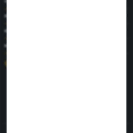
O NAS
INFORMACJE
MOJE KONTO
MASZ PYTANIE?
+48 726 422 197
sklep@rolpat.com.pl
Rogóźno 116
86-318 Rogóźno
FORMULARZ KONTAKTOWY