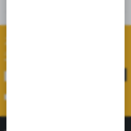
Szczegóły
Dane techniczne
Zapisz się do newslettera
Zapisz się do newslettera na naszym sklepie internetowym i
otrzymuj informacje o nowościach i promocjach.
ZAPISZ SIĘ
Wyrażam zgodę na otrzymywanie drogą elektroniczną na wskazany przeze
mnie adres e-mail informacji dotyczących usług świadczonych przez
Administratora. Zgoda może zostać cofnięta w każdym czasie.
Polityka
prywatności
*