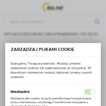
Przejdź do menu.
Przejdź do wyszukiwarki.
Przejdź do treści.
ROZPYLACZ EŻEKTOROWY DWUSTRUMIENIOWY TFA 110-03
ROZPYLACZ
ZARZĄDZAJ PLIKAMI COOKIE
EŻEKTOROWY
Szanujemy Twoją prywatność. Możesz zmienić
DWUSTRUMIENIOWY
ustawienia cookies lub zaakceptować je wszystkie. W
dowolnym momencie możesz dokonać zmiany swoich
TFA 110-03
ustawień.
Niezbędne
Niezbędne pliki cookies służą do prawidłowego funkcjonowania
strony internetowej i umożliwiają Ci komfortowe korzystanie z
oferowanych przez nas usług.