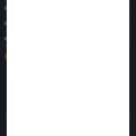
INFORMACJE
MOJE KONTO
MASZ PYTANIE?
+48 726 422 197
sklep@rolpat.com.pl
Rogóźno 116
86-318 Rogóźno
FORMULARZ KONTAKTOWY
Rozpocznij zwrot produktu:
ODSTĄP OD UMOWY TUTAJ