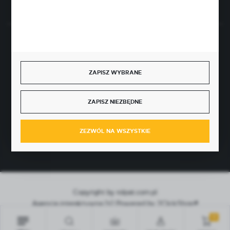
BEZPIECZNE PŁATNOŚCI
ZAPISZ WYBRANE
SZYBKA DOSTAWA
ZAPISZ NIEZBĘDNE
ZEZWÓL NA WSZYSTKIE
Copyright by rolpat.com.pl
Agencja interaktywna
[ti]
Powered by
2ClickShop®
0