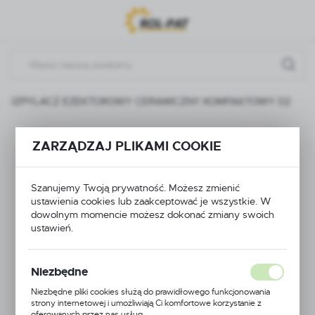
Przejdź do menu.
Przejdź do wyszukiwarki.
Przejdź do treści.
ROZPYLACZ EŻEKTOROWY CERAMICZNY KOMPAKTOWY 02
ROZPYLACZ
ZARZĄDZAJ PLIKAMI COOKIE
EŻEKTOROWY
Szanujemy Twoją prywatność. Możesz zmienić
CERAMICZNY
ustawienia cookies lub zaakceptować je wszystkie. W
dowolnym momencie możesz dokonać zmiany swoich
KOMPAKTOWY 02
ustawień.
Niezbędne
Niezbędne pliki cookies służą do prawidłowego funkcjonowania
strony internetowej i umożliwiają Ci komfortowe korzystanie z
oferowanych przez nas usług.