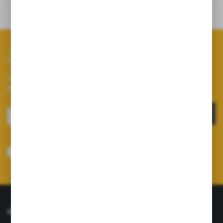
Dane techniczne
Zapisz się do newslettera
Zapisz się do newslettera na naszym sklepie internetowym i
otrzymuj informacje o nowościach i promocjach.
ZAPISZ SIĘ
Wyrażam zgodę na otrzymywanie drogą elektroniczną na wskazany przeze
mnie adres e-mail informacji dotyczących usług świadczonych przez
Administratora. Zgoda może zostać cofnięta w każdym czasie.
Polityka
prywatności
*
O NAS