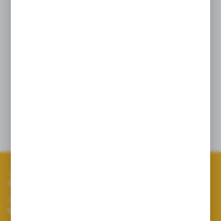
Wydatki i kolorystyka wg oznaczeń ISO
10625.2005
Dostępne modele o kącie strumienia cieczy
110° i 80°
Zalecany zakres ciśnień 3,0 do 6,0 bar pełen
zakres pracy 2,5 do 7,0 bar
Rozpylacz montowany w kołpak SW 11, SW
8/11
Szczegóły
Zapisz się do newslettera
Zapisz się do newslettera na naszym sklepie internetowym i
otrzymuj informacje o nowościach i promocjach.