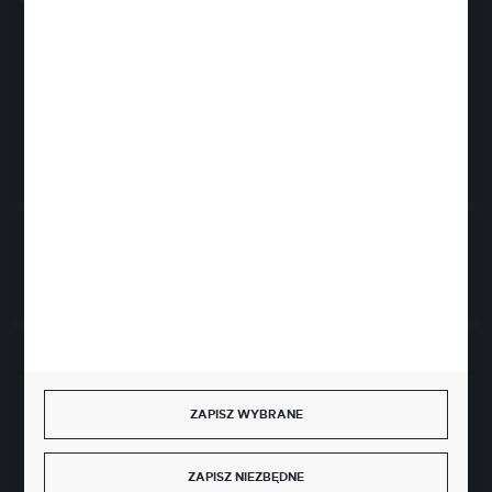
sklep@rolpat.com.pl
Rogóźno 116
86-318 Rogóźno
FORMULARZ KONTAKTOWY
Rozpocznij zwrot produktu:
ODSTĄP OD UMOWY TUTAJ
BEZPIECZNE PŁATNOŚCI
ZAPISZ WYBRANE
ZAPISZ NIEZBĘDNE