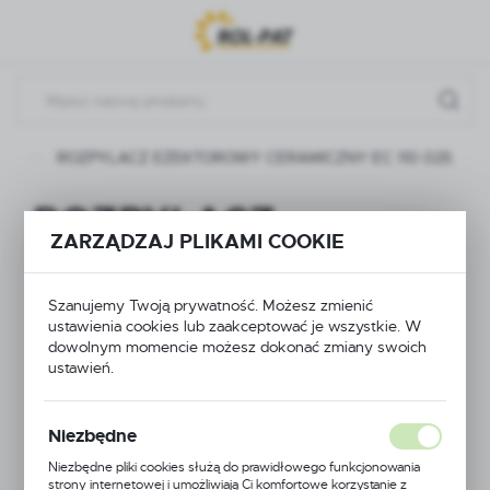
Przejdź do menu.
Przejdź do wyszukiwarki.
Przejdź do treści.
ze
ROZPYLACZ EŻEKTOROWY CERAMICZNY EC 110 025
ROZPYLACZ
ZARZĄDZAJ PLIKAMI COOKIE
EŻEKTOROWY
CERAMICZNY EC 110
Szanujemy Twoją prywatność. Możesz zmienić
ustawienia cookies lub zaakceptować je wszystkie. W
dowolnym momencie możesz dokonać zmiany swoich
025
ustawień.
Niezbędne
NOWOŚĆ
Niezbędne pliki cookies służą do prawidłowego funkcjonowania
strony internetowej i umożliwiają Ci komfortowe korzystanie z