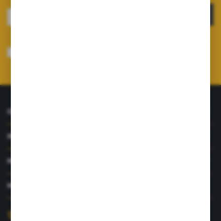
ZAPISZ SIĘ
Wyrażam zgodę na otrzymywanie drogą elektroniczną na wskazany przeze
mnie adres e-mail informacji dotyczących usług świadczonych przez
Administratora. Zgoda może zostać cofnięta w każdym czasie.
Polityka
prywatności
*
O NAS
INFORMACJE
MOJE KONTO
MASZ PYTANIE?
+48 726 422 197