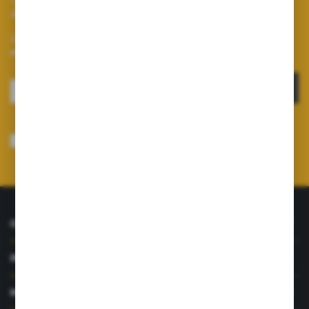
Zapisz się do newslettera
Zapisz się do newslettera na naszym sklepie internetowym i
otrzymuj informacje o nowościach i promocjach.
ZAPISZ SIĘ
Wyrażam zgodę na otrzymywanie drogą elektroniczną na wskazany przeze
mnie adres e-mail informacji dotyczących usług świadczonych przez
Administratora. Zgoda może zostać cofnięta w każdym czasie.
Polityka
prywatności
*
O NAS
INFORMACJE
MOJE KONTO