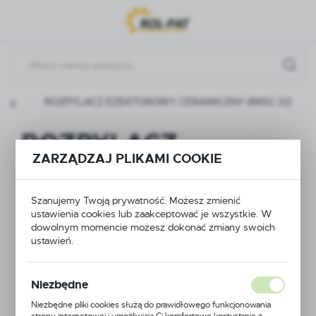
Przejdź do menu.
Przejdź do wyszukiwarki.
Przejdź do treści.
ukty
ROZPYLACZ EŻEKTOROWY CERAMICZNY 8MSC 02
ROZPYLACZ
ZARZĄDZAJ PLIKAMI COOKIE
EŻEKTOROWY
CERAMICZNY 8MSC
Szanujemy Twoją prywatność. Możesz zmienić
ustawienia cookies lub zaakceptować je wszystkie. W
02
dowolnym momencie możesz dokonać zmiany swoich
ustawień.
Niezbędne
Niezbędne pliki cookies służą do prawidłowego funkcjonowania
strony internetowej i umożliwiają Ci komfortowe korzystanie z