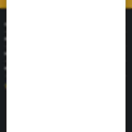
O NAS
INFORMACJE
MOJE KONTO
MASZ PYTANIE?
+48 726 422 197
sklep@rolpat.com.pl
Rogóźno 116
86-318 Rogóźno
FORMULARZ KONTAKTOWY