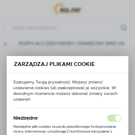
Przejdź do menu.
Przejdź do wyszukiwarki.
Przejdź do treści.
ukty
ROZPYLACZ EŻEKTOROWY CERAMICZNY 6MSC 04
ROZPYLACZ
ZARZĄDZAJ PLIKAMI COOKIE
EŻEKTOROWY
Szanujemy Twoją prywatność. Możesz zmienić
CERAMICZNY 6MSC
ustawienia cookies lub zaakceptować je wszystkie. W
dowolnym momencie możesz dokonać zmiany swoich
04
ustawień.
Niezbędne
Niezbędne pliki cookies służą do prawidłowego funkcjonowania
strony internetowej i umożliwiają Ci komfortowe korzystanie z