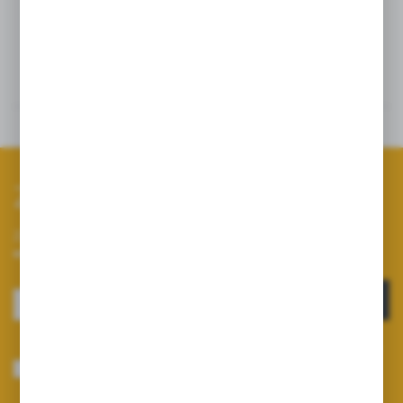
Szczegóły
Dane techniczne
Zapisz się do newslettera
Zapisz się do newslettera na naszym sklepie internetowym i
otrzymuj informacje o nowościach i promocjach.
ZAPISZ SIĘ
Wyrażam zgodę na otrzymywanie drogą elektroniczną na wskazany przeze
mnie adres e-mail informacji dotyczących usług świadczonych przez
Administratora. Zgoda może zostać cofnięta w każdym czasie.
Polityka
prywatności
*