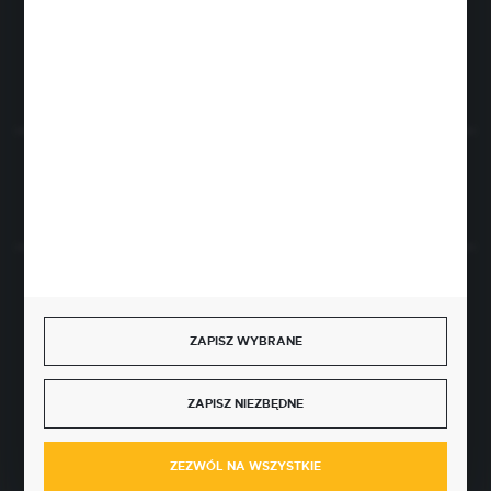
FORMULARZ KONTAKTOWY
Rozpocznij zwrot produktu:
ODSTĄP OD UMOWY TUTAJ
BEZPIECZNE PŁATNOŚCI
ZAPISZ WYBRANE
ZAPISZ NIEZBĘDNE
SZYBKA DOSTAWA
ZEZWÓL NA WSZYSTKIE