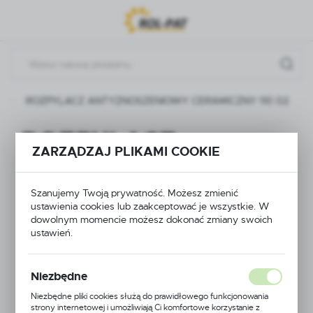
Przejdź do menu.
Przejdź do wyszukiwarki.
Przejdź do treści.
ROZPYLACZ ANTYZNOSZENIOWY CERAMICZNY 110 02
ROZPYLACZ
ZARZĄDZAJ PLIKAMI COOKIE
ANTYZNOSZENIOWY
CERAMICZNY 110 02
Szanujemy Twoją prywatność. Możesz zmienić
ustawienia cookies lub zaakceptować je wszystkie. W
dowolnym momencie możesz dokonać zmiany swoich
ustawień.
NOWOŚĆ
Niezbędne
Niezbędne pliki cookies służą do prawidłowego funkcjonowania
strony internetowej i umożliwiają Ci komfortowe korzystanie z