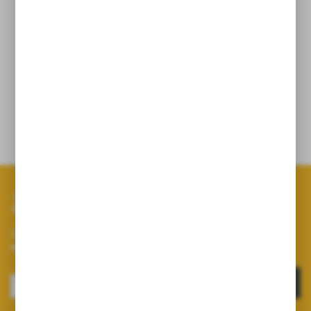
110° i 80°
Zalecany zakres ciśnień 1,5 do 2,5 bar pełen
zakres pracy 1,5 do 5,0 bar
Rozpylacz montowany w kołpak SW 8, SW
8/11
Szczegóły
Zapisz się do newslettera
Zapisz się do newslettera na naszym sklepie internetowym i
otrzymuj informacje o nowościach i promocjach.
ZAPISZ SIĘ