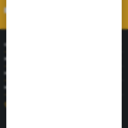
Wyrażam zgodę na otrzymywanie drogą elektroniczną na wskazany przeze
mnie adres e-mail informacji dotyczących usług świadczonych przez
Administratora. Zgoda może zostać cofnięta w każdym czasie.
Polityka
prywatności
*
O NAS
INFORMACJE
MOJE KONTO
MASZ PYTANIE?
+48 726 422 197
sklep@rolpat.com.pl
Rogóźno 116
86-318 Rogóźno