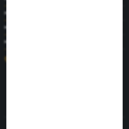
INFORMACJE
MOJE KONTO
MASZ PYTANIE?
+48 726 422 197
sklep@rolpat.com.pl
Rogóźno 116
86-318 Rogóźno
FORMULARZ KONTAKTOWY