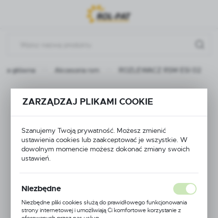
Przejdź do menu.
Przejdź do wyszukiwarki.
Przejdź do treści.
rona główna
Akcesoria rsm
ROZLEWACZ RSM ESI 02
ROZLEWACZ RSM
ZARZĄDZAJ PLIKAMI COOKIE
ESI 02
Szanujemy Twoją prywatność. Możesz zmienić
ustawienia cookies lub zaakceptować je wszystkie. W
dowolnym momencie możesz dokonać zmiany swoich
ustawień.
Niezbędne
Niezbędne pliki cookies służą do prawidłowego funkcjonowania
strony internetowej i umożliwiają Ci komfortowe korzystanie z
oferowanych przez nas usług.