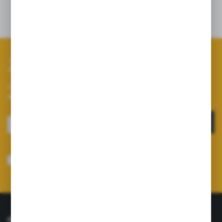
Szczegóły
Zapisz się do newslettera
Zapisz się do newslettera na naszym sklepie internetowym i
otrzymuj informacje o nowościach i promocjach.
ZAPISZ SIĘ
Wyrażam zgodę na otrzymywanie drogą elektroniczną na wskazany przeze
mnie adres e-mail informacji dotyczących usług świadczonych przez
Administratora. Zgoda może zostać cofnięta w każdym czasie.
Polityka
prywatności
*
O NAS