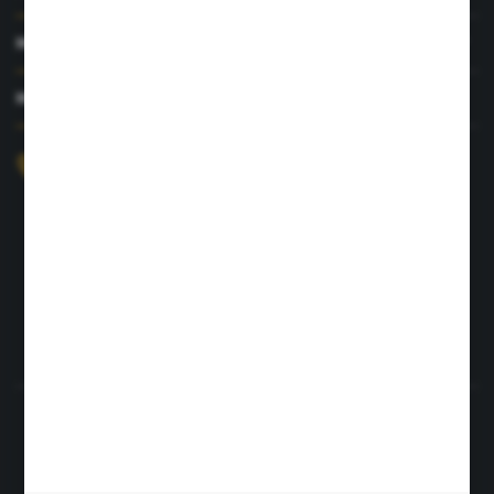
MOJE KONTO
MASZ PYTANIE?
+48 726 422 197
sklep@rolpat.com.pl
Rogóźno 116
86-318 Rogóźno
FORMULARZ KONTAKTOWY
Rozpocznij zwrot produktu:
ODSTĄP OD UMOWY TUTAJ