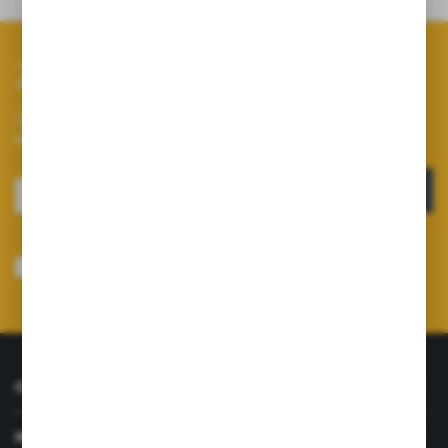
Zapisz się do newslettera
Zapisz się do newslettera na naszym sklepie internetowym i
otrzymuj informacje o nowościach i promocjach.
ZAPISZ SIĘ
Wyrażam zgodę na otrzymywanie drogą elektroniczną na wskazany przeze
mnie adres e-mail informacji dotyczących usług świadczonych przez
Administratora. Zgoda może zostać cofnięta w każdym czasie.
Polityka
prywatności
*
O NAS
INFORMACJE