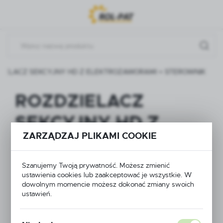
Przejdź do menu.
Przejdź do wyszukiwarki.
Przejdź do treści.
ZIELACZ SEKCYJNY HD Z ELEKTROZAWORAMI + STEROWNIK
ROZDZIELACZ
SEKCYJNY HD Z
ZARZĄDZAJ PLIKAMI COOKIE
ELEKTROZAWORAMI
+ STEROWNIK
Szanujemy Twoją prywatność. Możesz zmienić
ustawienia cookies lub zaakceptować je wszystkie. W
dowolnym momencie możesz dokonać zmiany swoich
ustawień.
NOWOŚĆ
PROMOCJA