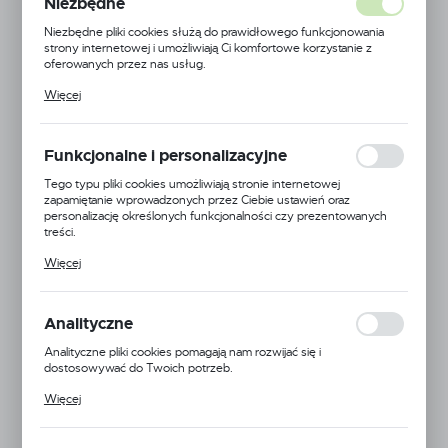
Niezbędne
Niezbędne pliki cookies służą do prawidłowego funkcjonowania
strony internetowej i umożliwiają Ci komfortowe korzystanie z
oferowanych przez nas usług.
Pliki cookies odpowiadają na podejmowane przez Ciebie działania w
Więcej
celu m.in. dostosowania Twoich ustawień preferencji prywatności,
logowania czy wypełniania formularzy. Dzięki plikom cookies
strona, z której korzystasz, może działać bez zakłóceń.
Funkcjonalne i personalizacyjne
Tego typu pliki cookies umożliwiają stronie internetowej
zapamiętanie wprowadzonych przez Ciebie ustawień oraz
personalizację określonych funkcjonalności czy prezentowanych
treści.
Dzięki tym plikom cookies możemy zapewnić Ci większy komfort
Więcej
korzystania z funkcjonalności naszej strony poprzez dopasowanie
jej do Twoich indywidualnych preferencji. Wyrażenie zgody na
funkcjonalne i personalizacyjne pliki cookies gwarantuje dostępność
większej ilości funkcji na stronie.
Analityczne
Analityczne pliki cookies pomagają nam rozwijać się i
dostosowywać do Twoich potrzeb.
Cookies analityczne pozwalają na uzyskanie informacji w zakresie
Więcej
Agroplast
wykorzystywania witryny internetowej, miejsca oraz częstotliwości,
z jaką odwiedzane są nasze serwisy www. Dane pozwalają nam na
24H
ocenę naszych serwisów internetowych pod względem ich