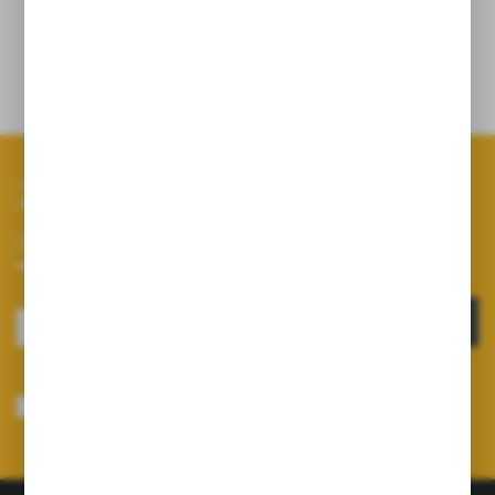
ciśnenia i zapewnia płynną pracę
opryskiwacza.
Zapisz się do newslettera
Zapisz się do newslettera na naszym sklepie internetowym i
otrzymuj informacje o nowościach i promocjach.
ZAPISZ SIĘ
Wyrażam zgodę na otrzymywanie drogą elektroniczną na wskazany przeze
mnie adres e-mail informacji dotyczących usług świadczonych przez
Administratora. Zgoda może zostać cofnięta w każdym czasie.
Polityka
prywatności
*