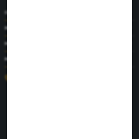
O NAS
INFORMACJE
MOJE KONTO
MASZ PYTANIE?
+48 726 422 197
sklep@rolpat.com.pl
Rogóźno 116
86-318 Rogóźno
FORMULARZ KONTAKTOWY