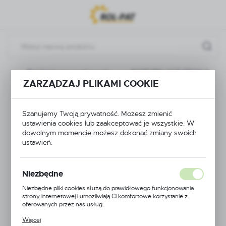
Przejdź do menu.
Przejdź do wyszukiwarki.
Przejdź do treści.
na
Rozdzielacze i podzespoły
ROZDZIELACZ GRAN 3
ZARZĄDZAJ PLIKAMI COOKIE
ROZDZIELACZ GRAN
Szanujemy Twoją prywatność. Możesz zmienić
3
ustawienia cookies lub zaakceptować je wszystkie. W
dowolnym momencie możesz dokonać zmiany swoich
ustawień.
Niezbędne
Niezbędne pliki cookies służą do prawidłowego funkcjonowania
strony internetowej i umożliwiają Ci komfortowe korzystanie z
oferowanych przez nas usług.
Pliki cookies odpowiadają na podejmowane przez Ciebie działania w
Więcej
celu m.in. dostosowania Twoich ustawień preferencji prywatności,