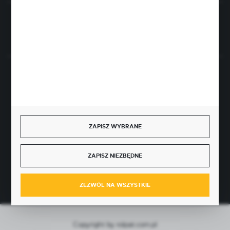
Rozpocznij zwrot produktu:
ODSTĄP OD UMOWY TUTAJ
BEZPIECZNE PŁATNOŚCI
ZAPISZ WYBRANE
SZYBKA DOSTAWA
ZAPISZ NIEZBĘDNE
ZEZWÓL NA WSZYSTKIE
Copyright by rolpat.com.pl