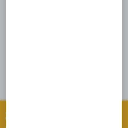
Kielich dostępny w wersji przezroczystej
(wytrzymałość do 10 bar) oraz czarnej
(wytrzymałość do 20 bar)
Ręczny demontaż zaworu głównego bez
użycia narzędzi
Budowa rozdzielacza w pełni kompatybilna
z większością opryskiwaczy dostępnych
na rynku
Szczegóły
Zapisz się do newslettera