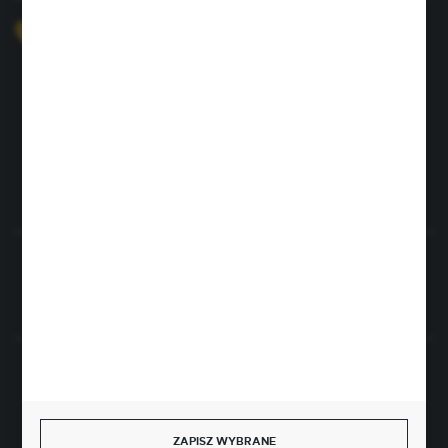
+48 726 422 197
sklep@rolpat.com.pl
Rogóźno 116
86-318 Rogóźno
FORMULARZ KONTAKTOWY
Rozpocznij zwrot produktu:
ODSTĄP OD UMOWY TUTAJ
BEZPIECZNE PŁATNOŚCI
ZAPISZ WYBRANE