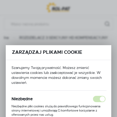
Przejdź do menu.
Przejdź do wyszukiwarki.
Przejdź do treści.
ualne
ROZDZIELACZ 3 SEKCYJNY HD KOMPENSACYJNY
ROZDZIELACZ 3
ZARZĄDZAJ PLIKAMI COOKIE
SEKCYJNY HD
Szanujemy Twoją prywatność. Możesz zmienić
KOMPENSACYJNY
ustawienia cookies lub zaakceptować je wszystkie. W
dowolnym momencie możesz dokonać zmiany swoich
ustawień.
Niezbędne
Niezbędne pliki cookies służą do prawidłowego funkcjonowania
strony internetowej i umożliwiają Ci komfortowe korzystanie z
oferowanych przez nas usług.