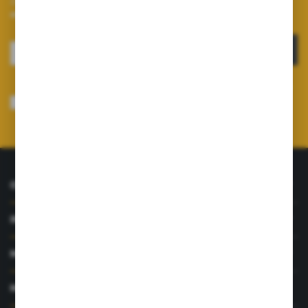
Zapisz się do newslettera na naszym sklepie internetowym i
otrzymuj informacje o nowościach i promocjach.
ZAPISZ SIĘ
Wyrażam zgodę na otrzymywanie drogą elektroniczną na wskazany przeze
mnie adres e-mail informacji dotyczących usług świadczonych przez
Administratora. Zgoda może zostać cofnięta w każdym czasie.
Polityka
prywatności
*
O NAS
INFORMACJE
MOJE KONTO
MASZ PYTANIE?