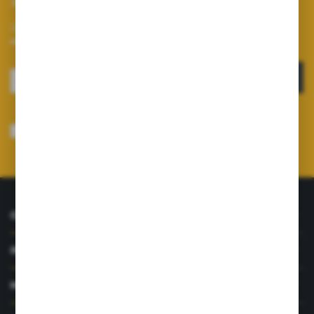
Zapisz się do newslettera na naszym sklepie internetowym i
otrzymuj informacje o nowościach i promocjach.
ZAPISZ SIĘ
Wyrażam zgodę na otrzymywanie drogą elektroniczną na wskazany przeze
mnie adres e-mail informacji dotyczących usług świadczonych przez
Administratora. Zgoda może zostać cofnięta w każdym czasie.
Polityka
prywatności
*
O NAS
INFORMACJE
MOJE KONTO