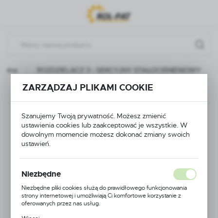
Przejdź do menu.
Przejdź do wyszukiwarki.
Przejdź do treści.
ualne
ROZDZIELACZ 3 - SEKCYJNY STAŁOCIŚNIENIOWY
ZARZĄDZAJ PLIKAMI COOKIE
ROZDZIELACZ 3 -
SEKCYJNY
Szanujemy Twoją prywatność. Możesz zmienić
ustawienia cookies lub zaakceptować je wszystkie. W
STAŁOCIŚNIENIOWY
dowolnym momencie możesz dokonać zmiany swoich
ustawień.
Niezbędne
Niezbędne pliki cookies służą do prawidłowego funkcjonowania
strony internetowej i umożliwiają Ci komfortowe korzystanie z
oferowanych przez nas usług.
Pliki cookies odpowiadają na podejmowane przez Ciebie działania w