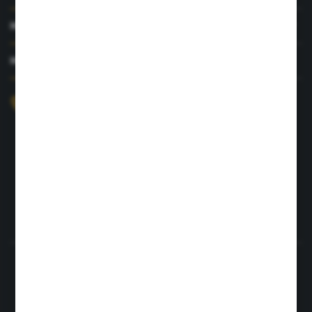
MOJE KONTO
MASZ PYTANIE?
+48 726 422 197
sklep@rolpat.com.pl
Rogóźno 116
86-318 Rogóźno
FORMULARZ KONTAKTOWY
Rozpocznij zwrot produktu:
ODSTĄP OD UMOWY TUTAJ