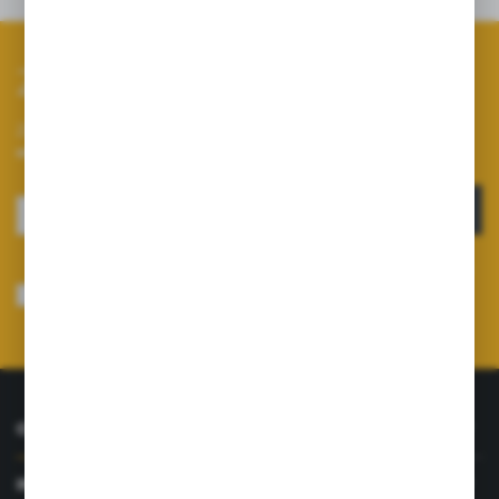
Zapisz się do newslettera
Zapisz się do newslettera na naszym sklepie internetowym i
otrzymuj informacje o nowościach i promocjach.
ZAPISZ SIĘ
Wyrażam zgodę na otrzymywanie drogą elektroniczną na wskazany przeze
mnie adres e-mail informacji dotyczących usług świadczonych przez
Administratora. Zgoda może zostać cofnięta w każdym czasie.
Polityka
prywatności
*
O NAS
INFORMACJE