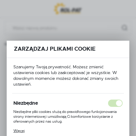
Przejdź do menu.
Przejdź do wyszukiwarki.
Przejdź do treści.
Rozdzielacze i podzespoły
REGULACJA STC Z GWINTEM
ZARZĄDZAJ PLIKAMI COOKIE
REGULACJA STC Z
Szanujemy Twoją prywatność. Możesz zmienić
GWINTEM
ustawienia cookies lub zaakceptować je wszystkie. W
dowolnym momencie możesz dokonać zmiany swoich
ustawień.
Niezbędne
Niezbędne pliki cookies służą do prawidłowego funkcjonowania
strony internetowej i umożliwiają Ci komfortowe korzystanie z
oferowanych przez nas usług.
Pliki cookies odpowiadają na podejmowane przez Ciebie działania w
Więcej
celu m.in. dostosowania Twoich ustawień preferencji prywatności,