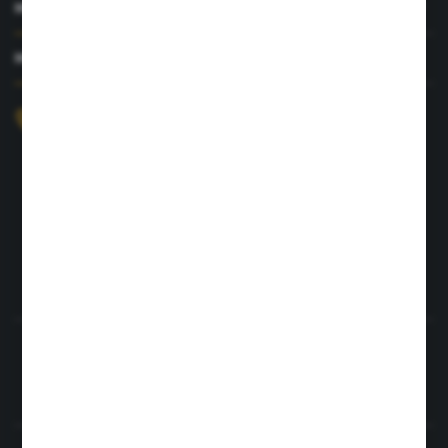
MOJE KONTO
MASZ PYTANIE?
+48 726 422 197
sklep@rolpat.com.pl
Rogóźno 116
86-318 Rogóźno
FORMULARZ KONTAKTOWY
Rozpocznij zwrot produktu:
ODSTĄP OD UMOWY TUTAJ