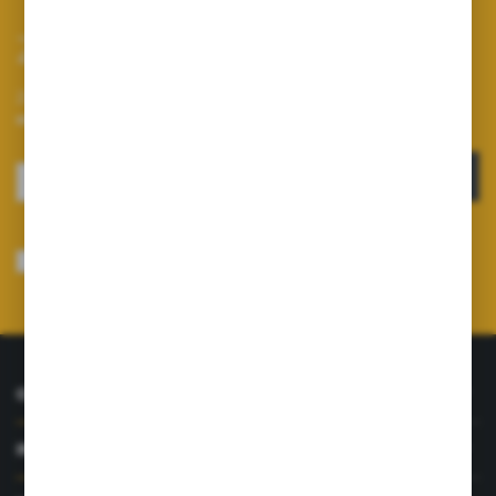
Zapisz się do newslettera
Zapisz się do newslettera na naszym sklepie internetowym i
otrzymuj informacje o nowościach i promocjach.
ZAPISZ SIĘ
Wyrażam zgodę na otrzymywanie drogą elektroniczną na wskazany przeze
mnie adres e-mail informacji dotyczących usług świadczonych przez
Administratora. Zgoda może zostać cofnięta w każdym czasie.
Polityka
prywatności
*
O NAS
INFORMACJE