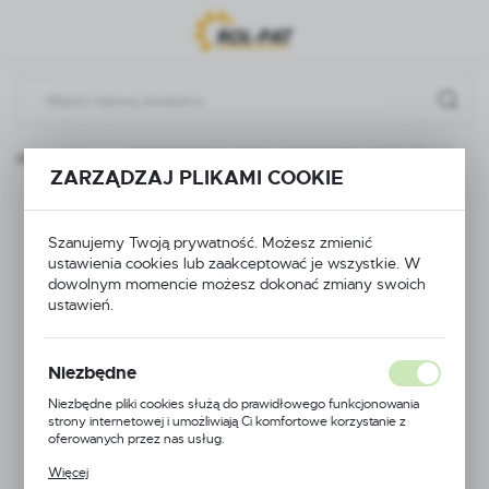
Przejdź do menu.
Przejdź do wyszukiwarki.
Przejdź do treści.
i podzespoły
PRZETYCZKA SEKCJI ROZDZIELACZA FI 2,5
ZARZĄDZAJ PLIKAMI COOKIE
PRZETYCZKA SEKCJI
Szanujemy Twoją prywatność. Możesz zmienić
ROZDZIELACZA FI
ustawienia cookies lub zaakceptować je wszystkie. W
dowolnym momencie możesz dokonać zmiany swoich
2,5
ustawień.
Niezbędne
Niezbędne pliki cookies służą do prawidłowego funkcjonowania
strony internetowej i umożliwiają Ci komfortowe korzystanie z
oferowanych przez nas usług.
Pliki cookies odpowiadają na podejmowane przez Ciebie działania w
Więcej
celu m.in. dostosowania Twoich ustawień preferencji prywatności,