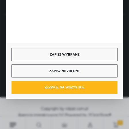
BEZPIECZNE PŁATNOŚCI
ZAPISZ WYBRANE
SZYBKA DOSTAWA
ZAPISZ NIEZBĘDNE
ZEZWÓL NA WSZYSTKIE
Copyright by rolpat.com.pl
Agencja interaktywna
[ti]
Powered by
2ClickShop®
0