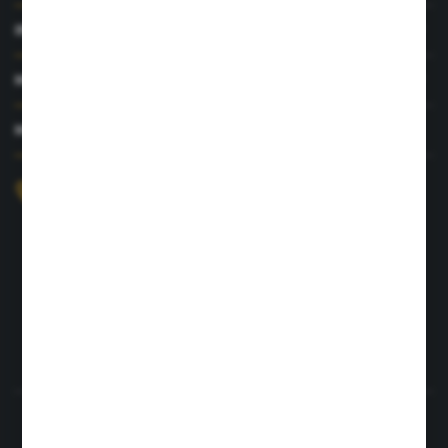
INFORMACJE
MOJE KONTO
MASZ PYTANIE?
+48 726 422 197
sklep@rolpat.com.pl
Rogóźno 116
86-318 Rogóźno
FORMULARZ KONTAKTOWY
Rozpocznij zwrot produktu:
ODSTĄP OD UMOWY TUTAJ