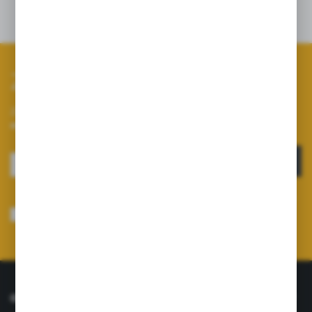
Zapisz się do newslettera
Zapisz się do newslettera na naszym sklepie internetowym i
otrzymuj informacje o nowościach i promocjach.
ZAPISZ SIĘ
Wyrażam zgodę na otrzymywanie drogą elektroniczną na wskazany przeze
mnie adres e-mail informacji dotyczących usług świadczonych przez
Administratora. Zgoda może zostać cofnięta w każdym czasie.
Polityka
prywatności
*
O NAS