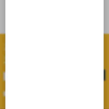
Znajduje zastosowania w pompach P-145, P-
110D.
Zapisz się do newslettera
Zapisz się do newslettera na naszym sklepie internetowym i
otrzymuj informacje o nowościach i promocjach.
ZAPISZ SIĘ
Wyrażam zgodę na otrzymywanie drogą elektroniczną na wskazany przeze
mnie adres e-mail informacji dotyczących usług świadczonych przez
Administratora. Zgoda może zostać cofnięta w każdym czasie.
Polityka
prywatności
*