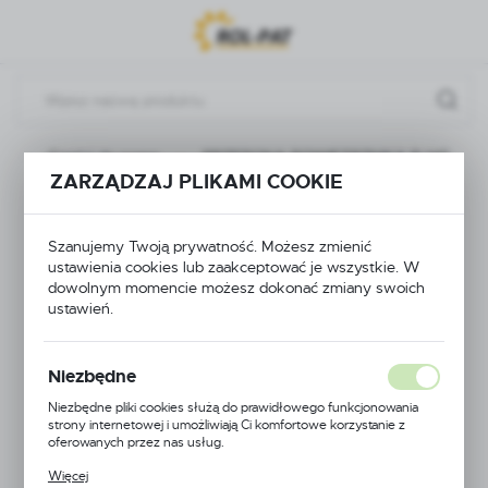
Przejdź do menu.
Przejdź do wyszukiwarki.
Przejdź do treści.
a
Części do pomp
PRZEPONA POWIETRZNIKA P-145
ZARZĄDZAJ PLIKAMI COOKIE
PRZEPONA
Szanujemy Twoją prywatność. Możesz zmienić
POWIETRZNIKA P-
ustawienia cookies lub zaakceptować je wszystkie. W
dowolnym momencie możesz dokonać zmiany swoich
145
ustawień.
Niezbędne
Niezbędne pliki cookies służą do prawidłowego funkcjonowania
strony internetowej i umożliwiają Ci komfortowe korzystanie z
oferowanych przez nas usług.
Pliki cookies odpowiadają na podejmowane przez Ciebie działania w
Więcej
celu m.in. dostosowania Twoich ustawień preferencji prywatności,