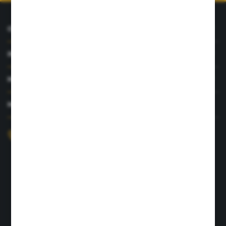
O NAS
INFORMACJE
MOJE KONTO
MASZ PYTANIE?
+48 726 422 197
sklep@rolpat.com.pl
Rogóźno 116
86-318 Rogóźno
FORMULARZ KONTAKTOWY