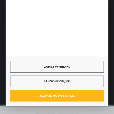
Rozpocznij zwrot produktu:
ODSTĄP OD UMOWY TUTAJ
BEZPIECZNE PŁATNOŚCI
ZAPISZ WYBRANE
SZYBKA DOSTAWA
ZAPISZ NIEZBĘDNE
ZEZWÓL NA WSZYSTKIE