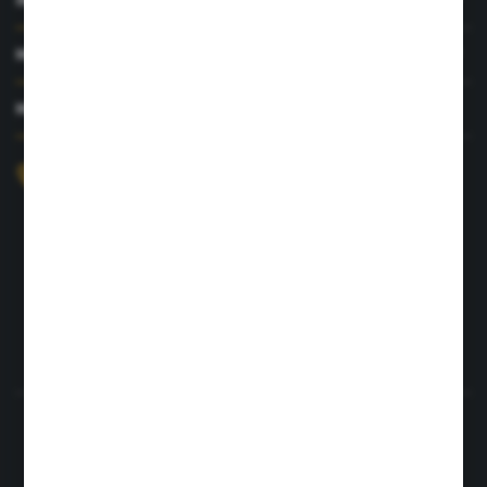
MOJE KONTO
MASZ PYTANIE?
+48 726 422 197
sklep@rolpat.com.pl
Rogóźno 116
86-318 Rogóźno
FORMULARZ KONTAKTOWY
Rozpocznij zwrot produktu:
ODSTĄP OD UMOWY TUTAJ