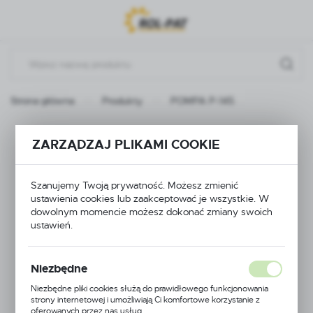
Przejdź do menu.
Przejdź do wyszukiwarki.
Przejdź do treści.
Strona główna
Produkty
POMPA P-145
POMPA P-145
ZARZĄDZAJ PLIKAMI COOKIE
Szanujemy Twoją prywatność. Możesz zmienić
ustawienia cookies lub zaakceptować je wszystkie. W
dowolnym momencie możesz dokonać zmiany swoich
ustawień.
Niezbędne
Niezbędne pliki cookies służą do prawidłowego funkcjonowania
strony internetowej i umożliwiają Ci komfortowe korzystanie z
oferowanych przez nas usług.