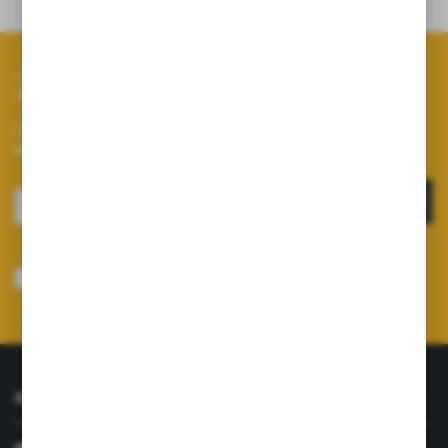
Zapisz się do newslettera
Zapisz się do newslettera na naszym sklepie internetowym i
otrzymuj informacje o nowościach i promocjach.
ZAPISZ SIĘ
Wyrażam zgodę na otrzymywanie drogą elektroniczną na wskazany przeze
mnie adres e-mail informacji dotyczących usług świadczonych przez
Administratora. Zgoda może zostać cofnięta w każdym czasie.
Polityka
prywatności
*
O NAS
INFORMACJE