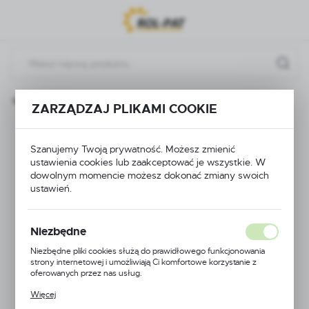
Przejdź do menu.
Przejdź do wyszukiwarki.
Przejdź do treści.
ona główna
Złączki, nakrętki, kolana
NAKRĘTKA 1 1/2''
ZARZĄDZAJ PLIKAMI COOKIE
NAKRĘTKA 1 1/2''
Szanujemy Twoją prywatność. Możesz zmienić
ustawienia cookies lub zaakceptować je wszystkie. W
dowolnym momencie możesz dokonać zmiany swoich
ustawień.
Niezbędne
Niezbędne pliki cookies służą do prawidłowego funkcjonowania
strony internetowej i umożliwiają Ci komfortowe korzystanie z
oferowanych przez nas usług.
Pliki cookies odpowiadają na podejmowane przez Ciebie działania w
Więcej
celu m.in. dostosowania Twoich ustawień preferencji prywatności,