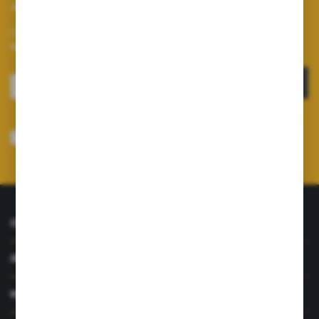
Zapisz się do newslettera
Zapisz się do newslettera na naszym sklepie internetowym i
otrzymuj informacje o nowościach i promocjach.
ZAPISZ SIĘ
Wyrażam zgodę na otrzymywanie drogą elektroniczną na wskazany przeze
mnie adres e-mail informacji dotyczących usług świadczonych przez
Administratora. Zgoda może zostać cofnięta w każdym czasie.
Polityka
prywatności
*
O NAS
INFORMACJE
MOJE KONTO