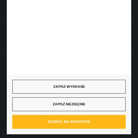
Rozpocznij zwrot produktu:
ODSTĄP OD UMOWY TUTAJ
BEZPIECZNE PŁATNOŚCI
ZAPISZ WYBRANE
SZYBKA DOSTAWA
ZAPISZ NIEZBĘDNE
ZEZWÓL NA WSZYSTKIE