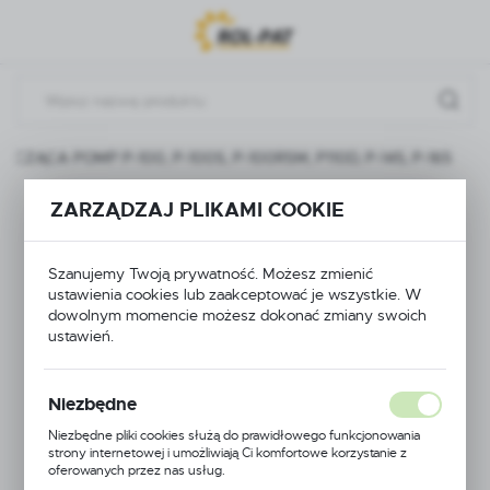
Przejdź do menu.
Przejdź do wyszukiwarki.
Przejdź do treści.
ZĄCA POMP P-100, P-100S, P-100RSM, P110D, P-145, P-165
MEMBRANA
ZARZĄDZAJ PLIKAMI COOKIE
TŁOCZĄCA POMP P-
Szanujemy Twoją prywatność. Możesz zmienić
ustawienia cookies lub zaakceptować je wszystkie. W
100, P-100S, P-
dowolnym momencie możesz dokonać zmiany swoich
ustawień.
100RSM, P110D, P-
145, P-165
Niezbędne
Niezbędne pliki cookies służą do prawidłowego funkcjonowania
strony internetowej i umożliwiają Ci komfortowe korzystanie z
oferowanych przez nas usług.