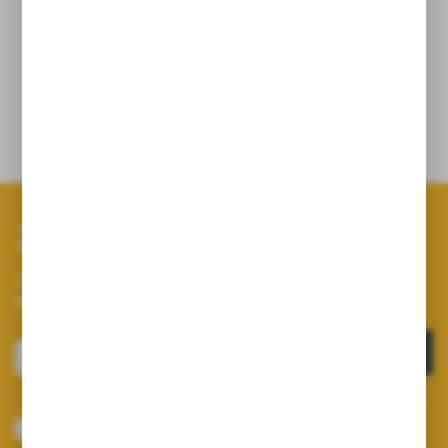
godzin testów pozwoliły nam stworzyć
niezawodny produkt. Pompy P-100 z tymi
membranami mają 2 letni okres gwarancji.
Szczegóły
Zapisz się do newslettera
Zapisz się do newslettera na naszym sklepie internetowym i
otrzymuj informacje o nowościach i promocjach.
ZAPISZ SIĘ
Wyrażam zgodę na otrzymywanie drogą elektroniczną na wskazany przeze
mnie adres e-mail informacji dotyczących usług świadczonych przez
Administratora. Zgoda może zostać cofnięta w każdym czasie.
Polityka