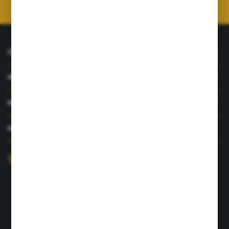
prywatności
*
O NAS
INFORMACJE
MOJE KONTO
MASZ PYTANIE?
+48 726 422 197
sklep@rolpat.com.pl
Rogóźno 116
86-318 Rogóźno
FORMULARZ KONTAKTOWY