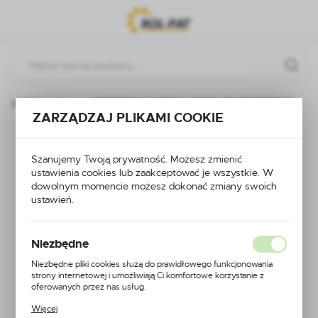
Przejdź do menu.
Przejdź do wyszukiwarki.
Przejdź do treści.
e i podzespoły
MEMBRANA REGULATORA DURO/FERMO
ZARZĄDZAJ PLIKAMI COOKIE
MEMBRANA
Szanujemy Twoją prywatność. Możesz zmienić
REGULATORA
ustawienia cookies lub zaakceptować je wszystkie. W
dowolnym momencie możesz dokonać zmiany swoich
DURO/FERMO
ustawień.
Niezbędne
Niezbędne pliki cookies służą do prawidłowego funkcjonowania
strony internetowej i umożliwiają Ci komfortowe korzystanie z
oferowanych przez nas usług.
Pliki cookies odpowiadają na podejmowane przez Ciebie działania w
Więcej
celu m.in. dostosowania Twoich ustawień preferencji prywatności,