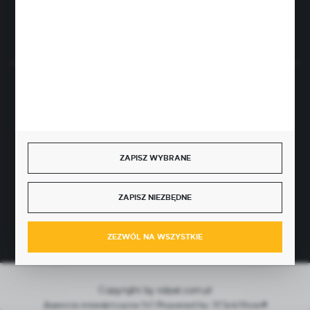
Rozpocznij zwrot produktu:
ODSTĄP OD UMOWY TUTAJ
BEZPIECZNE PŁATNOŚCI
ZAPISZ WYBRANE
SZYBKA DOSTAWA
ZAPISZ NIEZBĘDNE
ZEZWÓL NA WSZYSTKIE
Copyright by rolpat.com.pl
Agencja interaktywna
[ti]
Powered by
2ClickShop®