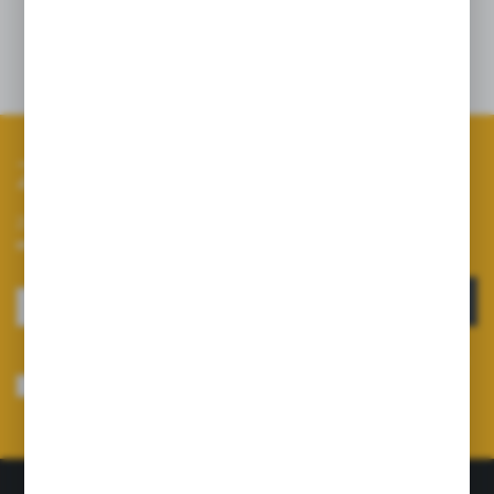
rozdzielacza duro/fermo
Zapisz się do newslettera
Zapisz się do newslettera na naszym sklepie internetowym i
otrzymuj informacje o nowościach i promocjach.
ZAPISZ SIĘ
Wyrażam zgodę na otrzymywanie drogą elektroniczną na wskazany przeze
mnie adres e-mail informacji dotyczących usług świadczonych przez
Administratora. Zgoda może zostać cofnięta w każdym czasie.
Polityka
prywatności
*