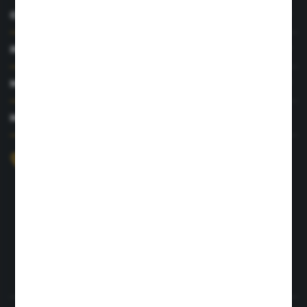
O NAS
INFORMACJE
MOJE KONTO
MASZ PYTANIE?
+48 726 422 197
sklep@rolpat.com.pl
Rogóźno 116
86-318 Rogóźno
FORMULARZ KONTAKTOWY